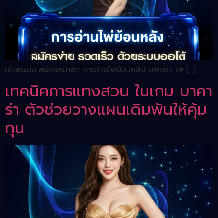
เข้าสู่ระบบ สมัครสมาชิก การอ่านไพ่ย้อนหลัง บาคาร่า เพิ่ […]
เทคนิคการแทงสวน ในเกม บาคา
ร่า ตัวช่วยวางแผนเดิมพันให้คุ้ม
ทุน