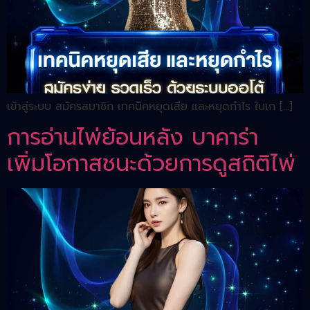
เข้าสู่ระบบ สมัครสมาชิก เทคนิคหยุดเสีย และหยุดกำไร ในเก […]
การอ่านไพ่ย้อนหลัง บาคาร่า
เพิ่มโอกาสชนะด้วยการดูสถิติไพ่