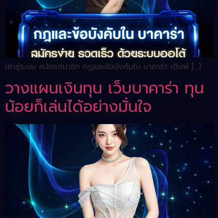
เข้าสู่ระบบ สมัครสมาชิก กฎและข้อบังคับใน บาคาร่า เดิมพั […]
วางแผนเงินทุน เว็บบาคาร่า ทุน
น้อยก็เล่นได้อย่างมั่นใจ