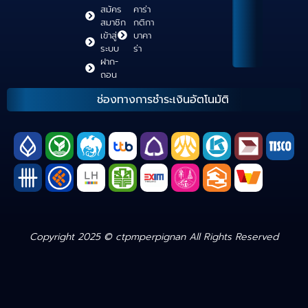
สมัคร
คาร่า
สมาชิก
กติกา
เข้าสู่
บาคา
ระบบ
ร่า
ฝาก-
ถอน
ช่องทางการชำระเงินอัตโนมัติ
Copyright 2025 © ctpmperpignan All Rights Reserved