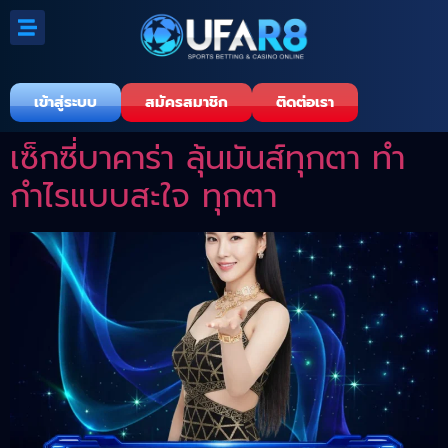
เข้าสู่ระบบ
สมัครสมาชิก
ติดต่อเรา
เซ็กซี่บาคาร่า ลุ้นมันส์ทุกตา ทำ
กำไรแบบสะใจ ทุกตา