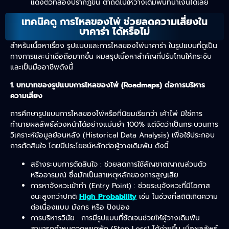
แดงตัวที่สองปรากฏขึ้น ตาถัดไปให้วางเดิมพันที่น้ำเงินได้เลย
เทคนิคดู การไหลของไพ่ ช่วยลดความเสี่ยงใน
บาคาร่า ได้หรือไม่
สำหรับเนื้อหาเรื่อง รูปแบบและการไหลของไพ่บาคาร่า ในรูปแบบที่ดูเป็น
ทางการและน่าเชื่อถือมากขึ้น ผมสรุปเนื้อหาสำคัญที่ปรับโทนให้กระชับ
และเป็นมืออาชีพดังนี้
1. บทบาทของรูปแบบการไหลของไพ่ (Roadmaps) ต่อการบริหาร
ความเสี่ยง
การศึกษารูปแบบการไหลของไพ่หรือที่นิยมเรียกว่า เค้าไพ่ มิใช่การ
ทำนายผลลัพธ์ล่วงหน้าได้อย่างแม่นยำ 100% แต่จัดว่าเป็นกระบวนการ
วิเคราะห์ข้อมูลย้อนหลัง (Historical Data Analysis) เพื่อใช้ประกอบ
การตัดสินใจ โดยมีประโยชน์หลักต่อผู้วางเดิมพัน ดังนี้
สร้างระบบการตัดสินใจ : ช่วยลดการใช้สัญชาตญาณส่วนตัว
หรืออารมณ์ ซึ่งมักเป็นสาเหตุหลักของการสูญเสีย
การหาจังหวะเข้าทำ (Entry Point) : ช่วยระบุจังหวะที่มีโอกาส
ชนะสูงกว่าปกติ
High Probability
เช่น ในช่วงที่สถิติเกิดความ
ต่อเนื่องแบบ มังกร หรือ ปิงปอง
การบริหารวินัย : การมีรูปแบบที่ชัดเจนช่วยให้ผู้วางเดิมพัน
สามารถกำหนดจุดหยุดพัก (Stop Loss) ได้ง่ายขึ้น เมื่อผลลัพธ์