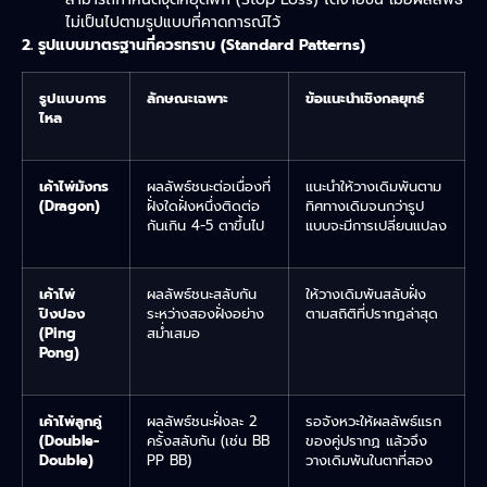
ไม่เป็นไปตามรูปแบบที่คาดการณ์ไว้
2. รูปแบบมาตรฐานที่ควรทราบ (Standard Patterns)
รูปแบบการ
ลักษณะเฉพาะ
ข้อแนะนำเชิงกลยุทธ์
ไหล
เค้าไพ่มังกร
ผลลัพธ์ชนะต่อเนื่องที่
แนะนำให้วางเดิมพันตาม
(Dragon)
ฝั่งใดฝั่งหนึ่งติดต่อ
ทิศทางเดิมจนกว่ารูป
กันเกิน 4-5 ตาขึ้นไป
แบบจะมีการเปลี่ยนแปลง
เค้าไพ่
ผลลัพธ์ชนะสลับกัน
ให้วางเดิมพันสลับฝั่ง
ปิงปอง
ระหว่างสองฝั่งอย่าง
ตามสถิติที่ปรากฏล่าสุด
(Ping
สม่ำเสมอ
Pong)
เค้าไพ่ลูกคู่
ผลลัพธ์ชนะฝั่งละ 2
รอจังหวะให้ผลลัพธ์แรก
(Double-
ครั้งสลับกัน (เช่น BB
ของคู่ปรากฏ แล้วจึง
Double)
PP BB)
วางเดิมพันในตาที่สอง