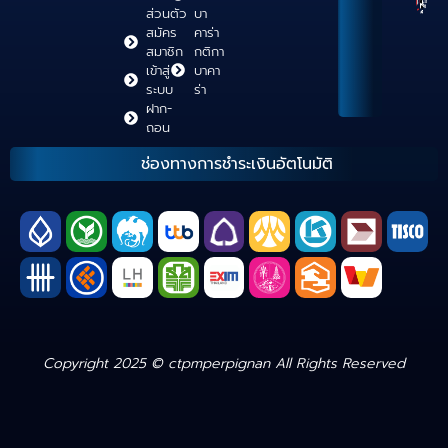
ส่วนตัว
บา
สมัคร
คาร่า
สมาชิก
กติกา
เข้าสู่
บาคา
ระบบ
ร่า
ฝาก-
ถอน
ช่องทางการชำระเงินอัตโนมัติ
Copyright 2025 © ctpmperpignan All Rights Reserved