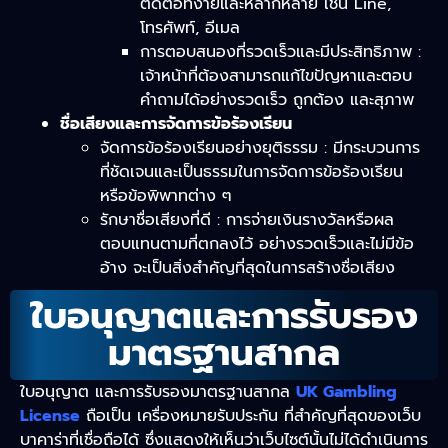
ติดต่อที่ง่ายและหลากหลาย เช่น Line,
โทรศัพท์, อีเมล
การตอบสนองที่รวดเร็วและมีประสิทธิภาพ :
เจ้าหน้าที่ต้องสามารถแก้ไขปัญหาและตอบ
คำถามได้อย่างรวดเร็ว ถูกต้อง และสุภาพ
ชื่อเสียงและการจัดการข้อร้องเรียน
จัดการข้อร้องเรียนอย่างยุติธรรม : มีกระบวนการ
ที่ชัดเจนและเป็นธรรมในการจัดการข้อร้องเรียน
หรือข้อพิพาทต่าง ๆ
รักษาชื่อเสียงที่ดี : การจ่ายเงินรางวัลหรือผล
ตอบแทนตามที่ตกลงไว้ อย่างรวดเร็วและไม่มีข้อ
อ้าง จะเป็นสิ่งสำคัญที่สุดในการสร้างชื่อเสียง
ใบอนุญาตและการรับรอง
มาตรฐานสากล
ใบอนุญาต และการรับรองมาตรฐานสากล
UK Gambling
License
ถือเป็น เครื่องหมายรับประกัน ที่สำคัญที่สุดของเว็บ
บาคาร่าที่เชื่อถือได้ ซึ่งแสดงให้เห็นว่าเว็บไซต์นั้นไม่ได้ดำเนินการ