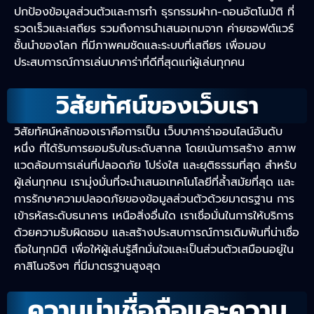
ปกป้องข้อมูลส่วนตัวและการทำ ธุรกรรมฝาก-ถอนอัตโนมัติ ที่
รวดเร็วและเสถียร รวมถึงการนำเสนอเกมจาก ค่ายซอฟต์แวร์
ชั้นนำของโลก ที่มีภาพคมชัดและระบบที่เสถียร เพื่อมอบ
ประสบการณ์การเล่นบาคาร่าที่ดีที่สุดแก่ผู้เล่นทุกคน
วิสัยทัศน์ของเว็บเรา
วิสัยทัศน์หลักของเราคือการเป็น เว็บบาคาร่าออนไลน์อันดับ
หนึ่ง ที่ได้รับการยอมรับในระดับสากล โดยเน้นการสร้าง สภาพ
แวดล้อมการเล่นที่ปลอดภัย โปร่งใส และยุติธรรมที่สุด สำหรับ
ผู้เล่นทุกคน เรามุ่งมั่นที่จะนำเสนอเทคโนโลยีที่ล้ำสมัยที่สุด และ
การรักษาความปลอดภัยของข้อมูลส่วนตัวด้วยมาตรฐาน การ
เข้ารหัสระดับธนาคาร เหนือสิ่งอื่นใด เราเชื่อมั่นในการให้บริการ
ด้วยความรับผิดชอบ และสร้างประสบการณ์การเดิมพันที่น่าเชื่อ
ถือในทุกมิติ เพื่อให้ผู้เล่นรู้สึกมั่นใจและเป็นส่วนตัวเสมือนอยู่ใน
คาสิโนจริงๆ ที่มีมาตรฐานสูงสุด
ความน่าเชื่อถือและความ