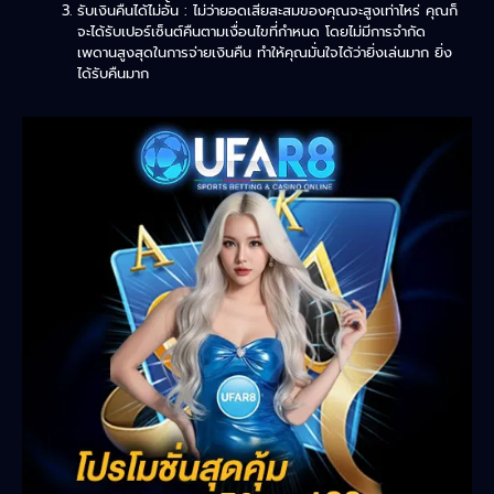
รับเงินคืนได้ไม่อั้น : ไม่ว่ายอดเสียสะสมของคุณจะสูงเท่าไหร่ คุณก็
จะได้รับเปอร์เซ็นต์คืนตามเงื่อนไขที่กำหนด โดยไม่มีการจำกัด
เพดานสูงสุดในการจ่ายเงินคืน ทำให้คุณมั่นใจได้ว่ายิ่งเล่นมาก ยิ่ง
ได้รับคืนมาก