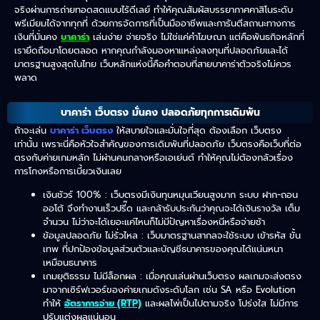
จริงผ่านการถ่ายทอดสดแบบไร้ดีเลย์ ทำให้คุณสัมผัสบรรยากาศคาสิโนระดับ
พรีเมียมได้จากทุกที่
ด้วยการจัดการที่เป็นมืออาชีพและการันตีสถานะทางการ
เงินที่มั่นคง
บาคาร่า
เล่นง่าย จ่ายจริง ไม่ใช่แค่คำโฆษณา แต่คือพันธกิจหลักที่
เรายึดถือมาโดยตลอด หากคุณกำลังมองหาแหล่งลงทุนที่ปลอดภัยและได้
มาตรฐานสูงสุดในไทย เว็บหลักแห่งนี้คือคำตอบที่สายบาคาร่าตัวจริงไม่ควร
พลาด
บาคาร่า เว็บตรง มั่นคง ปลอดภัยทุกการเดิมพัน
ถ้าจะเล่น
บาคาร่า เว็บตรง
ให้สบายใจและมั่นใจที่สุด ต้องเลือก เว็บตรง
เท่านั้น เพราะนี่คือหัวใจสำคัญของการเดิมพันที่ปลอดภัย เว็บตรงคือเว็บที่ต่อ
ตรงกับค่ายเกมหลัก ไม่ผ่านคนกลางหรือเอเย่นต์ ทำให้คุณไม่ต้องกลัวเรื่อง
การโกงหรือการเบี้ยวเงินเลย
เงินชัวร์ 100% : เว็บตรงมีเงินทุนหมุนเวียนสูงมาก ระบบ ฝาก-ถอน
ออโต้ จึงทำงานเร็วปรี๊ด และกล้ารับประกันว่าคุณจะได้เงินรางวัล เต็ม
จำนวน ไม่ว่าจะได้เยอะแค่ไหนก็ไม่มีปัญหาเรื่องหนีหรือจ่ายช้า
ข้อมูลปลอดภัย ไม่รั่วไหล : เว็บมาตรฐานสากลจะใช้ระบบ เข้ารหัส ขั้น
เทพ ที่ปกป้องข้อมูลส่วนตัวและบัญชีธนาคารของคุณได้แน่นหนา
เหมือนธนาคาร
เกมยุติธรรม ไม่มีล็อกผล : เมื่อคุณเล่นผ่านเว็บตรง ผลเกมจะส่งตรง
มาจากเซิร์ฟเวอร์ของค่ายเกมดังระดับโลก เช่น SA หรือ Evolution
ทำให้
อัตราการจ่าย (RTP)
และผลไพ่เป็นไปตามจริง โปร่งใส ไม่มีการ
ปรับแต่งผลแน่นอน