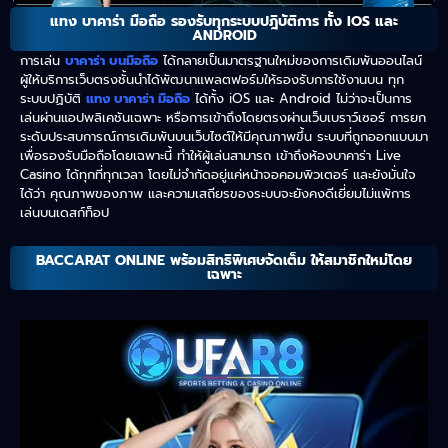
แทง บาคาร่า มือถือ รองรับทุกระบบปฎิบัติการ ทั้ง IOS และ
ANDROID
การเล่น
บาคาร่า บนมือถือ
ได้กลายเป็นมาตรฐานใหม่ของการเดิมพันออนไลน์
ผู้ให้บริการเว็บตรงชั้นนำได้พัฒนาแพลตฟอร์มให้รองรับการใช้งานบน ทุก
ระบบปฏิบัติ
แทง บาคาร่า มือถือ
ได้ทั้ง iOS และ Android ไม่ว่าจะเป็นการ
เล่นผ่านแอปพลิเคชันเฉพาะ หรือการเข้าถึงโดยตรงผ่านเว็บเบราว์เซอร์ การยก
ระดับประสบการณ์การเดิมพันบนเว็บไซต์ให้มีคุณภาพขึ้น ระบบที่ถูกออกแบบมา
เพื่อรองรับมือถือโดยเฉพาะนี้ ทำให้ผู้เล่นสามารถ เข้าถึงห้องบาคาร่า Live
Casino ได้ทุกที่ทุกเวลา โดยไม่จำกัดอยู่แค่หน้าจอคอมพิวเตอร์ และยังมั่นใจ
ได้ว่า คุณภาพของภาพ และความเสถียรของระบบจะยังคงดีเยี่ยมไม่แพ้การ
เล่นบนเดสก์ท็อป
BACCARAT ONLINE พร้อมสิทธิพิเศษจัดเต็ม ให้สมาชิกใหม่โดย
เฉพาะ