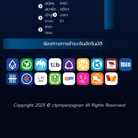
สมัคร
คาร่า
สมาชิก
กติกา
เข้าสู่
บาคา
ระบบ
ร่า
ฝาก-
ถอน
ช่องทางการชำระเงินอัตโนมัติ
Copyright 2025 © ctpmperpignan All Rights Reserved