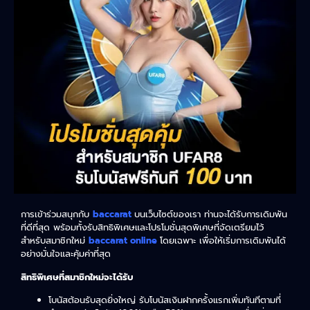
การเข้าร่วมสนุกกับ
baccarat
บนเว็บไซต์ของเรา ท่าน
จะได้รับการเดิมพัน
ที่ดีที่สุด
พร้อมทั้งรับสิทธิพิเศษและโปรโมชั่นสุดพิเศษที่จัดเตรียมไว้
สำหรับสมาชิกใหม่
baccarat online
โดยเฉพาะ เพื่อให้เริ่มการเดิมพันได้
อย่างมั่นใจและคุ้มค่าที่สุด
สิทธิพิเศษที่สมาชิกใหม่จะได้รับ
โบนัสต้อนรับสุดยิ่งใหญ่ รับโบนัสเงินฝากครั้งแรกเพิ่มทันทีตามที่