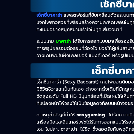
เซ็กซี่บ
เซ็กซี่บาคาร่า
แพลตฟอร์มที่ขับเคลื่อนด้วยระบบกา
แจกไพ่สาวสวยที่พร้อมสร้างความเพลิดเพลินในทุกร
คะแนนอย่างสนุกสนานเร้าใจในทุกเสี้ยววินาที
ระบบเกม
บาคาร่า
ได้รับการออกแบบมาเพื่อรองรับ
การสรุปผลรอบต่อรอบที่ว่องไว ช่วยให้ผู้เล่นสาม
วางเดิมพันในฝั่งเพลเยอร์ แบงก์เกอร์ หรือรูปแบบไ
เซ็กซี่บา
เซ็กซี่บาคาร่า (Sexy Baccarat) เกมไพ่ยอดนิยม
มีชีวิตชีวาและเป็นกันเอง ต่างจากดั้งเดิมที่ม
ชัดสูงระดับ Full HD มีมุมกล้องที่เปิดเผยให้เห
ที่แปลงหน้าไพ่จริงให้เป็นข้อมูลดิจิทัลบนหน้าจอขอ
สาเหตุสำคัญที่ทำให้
sexygaming
ได้รับความนิ
เครื่องมือและอินเทอร์เฟซได้รับการออกแบบให้รอ
เช่น ไข่ปลา, ซาลาเปา, ไม้ขีด ซึ่งสอดรับกับพฤติ