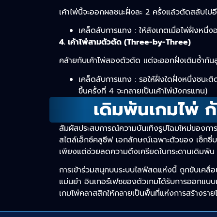
เค้าไพ่นี้จะออกผลชนะฝั่งละ 2 ครั้งแล้วตัดสลับ
เคล็ดลับการแทง : ให้สังเกตเมื่อไพ่ฝั่งหนึ่ง
4. เค้าไพ่สามตัวตัด (Three-by-Three)
คล้ายกับเค้าไพ่สองตัวตัด แต่จะออกฝั่งเดิมซ้ำกั
เคล็ดลับการแทง : รอให้ฝั่งใดฝั่งหนึ่งชนะติดต
ขึ้นครั้งที่ 4 จะกลายเป็นเค้าไพ่มังกรแทน)
เดิมพันเกมไพ่ กั
สัมผัสประสบการณ์ความบันเทิงรูปโฉมใหม่ของการ
สไตล์เอ็กซ์คลูซีฟ เอกลักษณ์เฉพาะตัวของ เซ็กซี่
เพียงแต่ช่วยลดความตึงเครียดในกระดานเดิมพัน แ
การเข้าร่วมสนุกบนระบบไลฟ์สดแห่งนี้ ถูกขับเคลื
แม่นยำ อินเทอร์เฟซของตัวเกมได้รับการออกแบบมาใ
เกมไพ่คลาสสิกให้กลายเป็นพื้นที่แห่งการสร้างรายไ