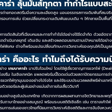
าคาร่า ลุ้นมันส์ทุกตา ทำกำไรแบบส
รถ่ายทอดสตรีมมิ่งความละเอียดสูง มอบอรรถรสการเดิมพันที่สมจริงแ
อบการเล่น ช่วยเปลี่ยนกระดานเดิมพันแบบเดิม ๆ ให้กลายเป็นพื้นที่แ
การตัดสินใจที่เฉียบคมและการทำกำไรได้อย่างไร้ขีดจำกัด ด้วยอัตรา
ารถดำเนินกลยุทธ์ เดินเงิน และสร้างผลตอบแทนตามเป้าหมายได้อย่างต่
พ่พิเศษ ต่างก็พร้อมแปรเปลี่ยนทักษะการวิเคราะห์ของคุณให้เป็นมูลค่า
คาร่า คืออะไร ทำไมถึงได้รับควา
อย่าง
เกมบาคาร่า
มาปรับโฉมใหม่ โดยใช้ผู้เชี่ยวชาญการแจกไพ่ (Deal
ักดูเคร่งขรึม ในเชิงเทคนิค แพลตฟอร์มนี้โดดเด่นด้วยสถาปัตยกรร
็นการแจกไพ่ทุกมุมมองอย่างโปร่งใส และใช้ระบบประมวลผลลัพธ์ผ่านเทค
งดิวเซอร์และผู้เล่นอย่างแม่นยำภายในเสี้ยววินาที
ยมอย่างสูงในประเทศไทย เกิดจากการผสมผสานทางจิตวิทยาและพฤติก
งรับภาษาไทยอย่างสมบูรณ์ พร้อมระบบสถิติเชิงลึก เช่น ตารางเค้าไพ
กรรมการเล่นของชาวไทยที่นิยมการวิเคราะห์เชิงสถิติและการจับจังหวะคว