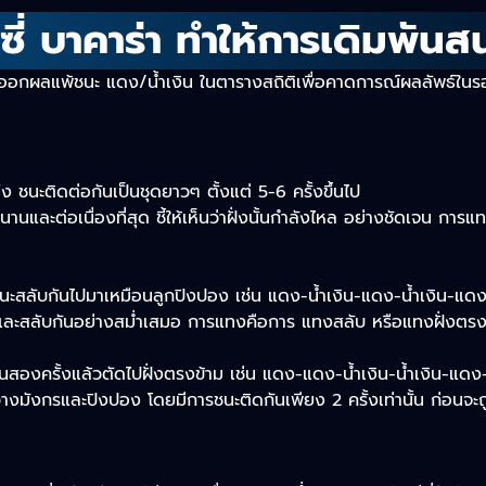
กซี่ บาคาร่า ทำให้การเดิมพันสน
รออกผลแพ้ชนะ แดง/น้ำเงิน ในตารางสถิติเพื่อคาดการณ์ผลลัพธ์ในรอบถั
่ง ชนะติดต่อกันเป็นชุดยาวๆ ตั้งแต่ 5-6 ครั้งขึ้นไป
านและต่อเนื่องที่สุด ชี้ให้เห็นว่าฝั่งนั้นกำลังไหล อย่างชัดเจน การแ
-ชนะสลับกันไปมาเหมือนลูกปิงปอง เช่น แดง-น้ำเงิน-แดง-น้ำเงิน-แดง
้นและสลับกันอย่างสม่ำเสมอ การแทงคือการ แทงสลับ หรือแทงฝั่งตรง
ันสองครั้งแล้วตัดไปฝั่งตรงข้าม เช่น แดง-แดง-น้ำเงิน-น้ำเงิน-แด
งมังกรและปิงปอง โดยมีการชนะติดกันเพียง 2 ครั้งเท่านั้น ก่อนจ