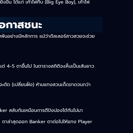
ขึ้น ได้แก่ เค้าไพ่ทึบ (Big Eye Boy), เค้าไพ่
่มโอกาสชนะ
ิมพันอย่างมีหลักการ แม้ว่าดีลเลอร์สาวสวยจะช่วย
แต่ 4-5 ตาขึ้นไป ในตารางสถิติจะเห็นเป็นเส้นยาว
จะตัด (เปลี่ยนฝั่ง) ห้ามแทงสวนเด็ดขาดจนกว่า
nker สลับกันเหมือนการตีปิงปองโต้กันไปมา
ช่น ตาล่าสุดออก Banker ตาต่อไปให้แทง Player