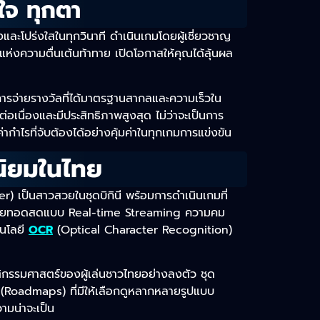
ะใจ ทุกตา
ละโปร่งใสในทุกวินาที ดำเนินเกมโดยผู้เชี่ยวชาญ
ห่งความตื่นเต้นท้าทาย เปิดโอกาสให้คุณได้ลุ้นผล
การจ่ายรางวัลที่ได้มาตรฐานสากลและความเร็วใน
อเนื่องและมีประสิทธิภาพสูงสุด ไม่ว่าจะเป็นการ
กำไรที่จับต้องได้อย่างคุ้มค่าในทุกเกมการแข่งขัน
มนิยมในไทย
er) เป็นสาวสวยในชุดบิกินี พร้อมการดำเนินเกมที่
มการถ่ายทอดสดแบบ Real-time Streaming ความคม
โนโลยี
OCR
(Optical Character Recognition)
รรมศาสตร์ของผู้เล่นชาวไทยอย่างลงตัว ชุด
่ (Roadmaps) ที่มีให้เลือกดูหลากหลายรูปแบบ
ามน่าจะเป็น