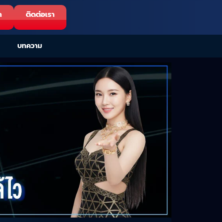
ก
ติดต่อเรา
บทความ