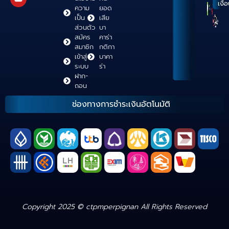
เงื่
ความ
ยอด
เป็น
เสีย
ส่วนตัว
บา
สมัคร
คาร่า
สมาชิก
กติกา
เข้าสู่
บาคา
ระบบ
ร่า
ฝาก-
ถอน
ช่องทางการชำระเงินอัตโนมัติ
Copyright 2025 © ctpmperpignan All Rights Reserved