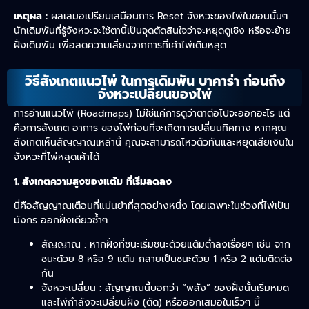
เหตุผล :
ผลเสมอเปรียบเสมือนการ Reset จังหวะของไพ่ในขอนนั้นๆ
นักเดิมพันที่รู้จังหวะจะใช้ตานี้เป็นจุดตัดสินใจว่าจะหยุดดูเชิง หรือจะย้าย
ฝั่งเดิมพัน เพื่อลดความเสี่ยงจากการที่เค้าไพ่เดิมหลุด
วิธีสังเกตแนวไพ่ ในการเดิมพัน บาคาร่า ก่อนถึง
จังหวะเปลี่ยนของไพ่
การอ่านแนวไพ่ (Roadmaps) ไม่ใช่แค่การดูว่าตาต่อไปจะออกอะไร แต่
คือการสังเกต อาการ ของไพ่ก่อนที่จะเกิดการเปลี่ยนทิศทาง หากคุณ
สังเกตเห็นสัญญาณเหล่านี้ คุณจะสามารถไหวตัวทันและหยุดเสียเงินใน
จังหวะที่ไพ่หลุดเค้าได้
1. สังเกตความสูงของแต้ม ที่เริ่มลดลง
นี่คือสัญญาณเตือนที่แม่นยำที่สุดอย่างหนึ่ง โดยเฉพาะในช่วงที่ไพ่เป็น
มังกร ออกฝั่งเดียวซ้ำๆ
สัญญาณ : หากฝั่งที่ชนะเริ่มชนะด้วยแต้มต่ำลงเรื่อยๆ เช่น จาก
ชนะด้วย 8 หรือ 9 แต้ม กลายเป็นชนะด้วย 1 หรือ 2 แต้มติดต่อ
กัน
จังหวะเปลี่ยน : สัญญาณนี้บอกว่า “พลัง” ของฝั่งนั้นเริ่มหมด
และไพ่กำลังจะเปลี่ยนฝั่ง (ตัด) หรือออกเสมอในเร็วๆ นี้