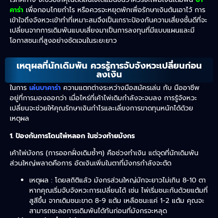
คาร่า
เพื่อกอบโกยกำไร หรือควรจะหยุดพักเพื่อรักษาเงินต้นเอาไว้ การ
เข้าใจถึงจังหวะเข้าทำที่เหมาะสมจึงเป็นเกราะป้องกันความเสี่ยงชั้นดีที่จะ
เปลี่ยนจากการเดิมพันแบบเสี่ยงมาเป็นการลงทุนที่มีแบบแผนและมี
โอกาสชนะที่สูงอย่างชัดเจนในระยะยาว
เหตุผลที่นักเดิมพัน ควรรู้การจับจังหวะเปลี่ยนก่อน
ลงเงิน
ในการ
เล่นบาคาร่า
ความแตกต่างระหว่างมือสมัครเล่น กับ มืออาชีพ
อยู่ที่การมองออกว่า เมื่อไหร่ที่เค้าไพ่เดิมกำลังจะจบลง การรู้จังหวะ
เปลี่ยนจะช่วยให้คุณรักษาเงินกำไรและเลี่ยงการขาดทุนหนักได้ด้วย
เหตุผล
1. ป้องกันการโดนไพ่หลอก ในช่วงท้ายมังกร
เค้าไพ่มังกร (การออกฝั่งเดิมซ้ำๆ) คือช่วงทำเงิน แต่จุดที่นักเดิมพัน
ส่วนใหญ่พลาดคือการ อัดเงินเพิ่มในตาที่มังกรกำลังจะตัด
เหตุผล : โดยสถิติแล้ว มังกรส่วนใหญ่มักจะยาวไม่เกิน 8-10 ตา
หากคุณเริ่มจับจังหวะการเปลี่ยนได้ เช่น ไพ่เริ่มชนะกันด้วยแต้มที่
สูสีขึ้น จากเดิมชนะขาด 8-9 แต้ม เหลือชนะแค่ 1-2 แต้ม คุณจะ
สามารถชะลอการเดิมพันได้ทันก่อนที่มังกรจะหลุด