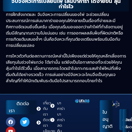
จับจังหวะการเปลี่ยนไพ่ เล่นบาคาร่า ได้ง่ายขึ้น ลุ้น
กำไรไว
การฝึกสังเกตและ จับจังหวะการเปลี่ยนของไพ่ จะช่วยเปลี่ยน
ประสบการณ์การเล่นบาคาร่าของคุณให้กลายเป็นเรื่องที่ง่ายและมี
ทิศทางชัดเจนยิ่งขึ้นครับ เมื่อคุณเริ่มมองออกว่าเค้าไพ่ที่กำลังตามอยู่
เริ่มมีสัญญาณความไม่แน่นอน เช่น การออกผลสลับฝั่งที่ผิดปกติหรือ
การเกิดแต้มเสมอซ้ำๆ นั่นคือจังหวะที่คุณต้องเตรียมพร้อมรับมือกับ
การเปลี่ยนแปลง
การไหวตัวทันต่อสถานการณ์เหล่านี้ไม่เพียงแต่ช่วยให้คุณหลีกเลี่ยงการ
เสียทุนในช่วงไพ่แกว่ง ได้เท่านั้น แต่ยังเป็นโอกาสทองที่จะช่วยให้คุณ
ลุ้นกำไรได้ไวขึ้น เมื่อสามารถกระโดดเข้าไปเกาะกระแสเค้าไพ่ใหม่ที่เพิ่ง
เริ่มต้นได้อย่างรวดเร็ว การเล่นอย่างมีจังหวะจะโคนจึงเป็นกุญแจ
สำคัญที่ทำให้นักเดิมพันระดับมือโปรสามารถกอบโกยกำไร
ติดต่อ
เกี่ยว
บา
กับ
คาร่า
เรา
ใบ
เรา
บา
อนุ
ติดต่อ
คาร่า
ความ
สิทธิ
เรา
สด
ญาติ
ปลอด
&
นโยบาย
คืน