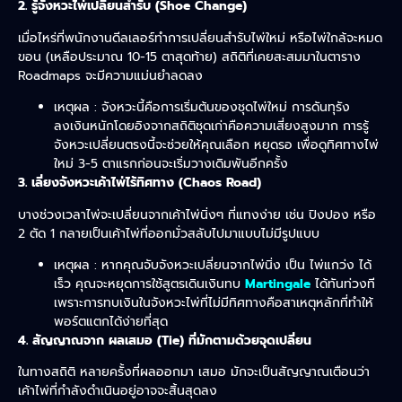
2. รู้จังหวะไพ่เปลี่ยนสำรับ (Shoe Change)
เมื่อไหร่ที่พนักงานดีลเลอร์ทำการเปลี่ยนสำรับไพ่ใหม่ หรือไพ่ใกล้จะหมด
ขอน (เหลือประมาณ 10-15 ตาสุดท้าย) สถิติที่เคยสะสมมาในตาราง
Roadmaps จะมีความแม่นยำลดลง
เหตุผล : จังหวะนี้คือการเริ่มต้นของชุดไพ่ใหม่ การดันทุรัง
ลงเงินหนักโดยอิงจากสถิติชุดเก่าคือความเสี่ยงสูงมาก การรู้
จังหวะเปลี่ยนตรงนี้จะช่วยให้คุณเลือก หยุดรอ เพื่อดูทิศทางไพ่
ใหม่ 3-5 ตาแรกก่อนจะเริ่มวางเดิมพันอีกครั้ง
3. เลี่ยงจังหวะเค้าไพ่ไร้ทิศทาง (Chaos Road)
บางช่วงเวลาไพ่จะเปลี่ยนจากเค้าไพ่นิ่งๆ ที่แทงง่าย เช่น ปิงปอง หรือ
2 ตัด 1 กลายเป็นเค้าไพ่ที่ออกมั่วสลับไปมาแบบไม่มีรูปแบบ
เหตุผล : หากคุณจับจังหวะเปลี่ยนจากไพ่นิ่ง เป็น ไพ่แกว่ง ได้
เร็ว คุณจะหยุดการใช้สูตรเดินเงินทบ
Martingale
ได้ทันท่วงที
เพราะการทบเงินในจังหวะไพ่ที่ไม่มีทิศทางคือสาเหตุหลักที่ทำให้
พอร์ตแตกได้ง่ายที่สุด
4. สัญญาณจาก ผลเสมอ (Tie) ที่มักตามด้วยจุดเปลี่ยน
ในทางสถิติ หลายครั้งที่ผลออกมา
เสมอ
มักจะเป็นสัญญาณเตือนว่า
เค้าไพ่ที่กำลังดำเนินอยู่อาจจะสิ้นสุดลง