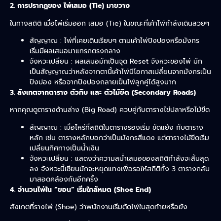
2. การปรากฏของ ไพ่เสมอ (Tie) มาขวาง
ในทางสถิติ เมื่อไพ่เริ่มออก เสมอ (Tie) ในขณะที่เค้าไพ่กำลังเดินสวยๆ
สัญญาณ : ไพ่ที่เคยเดินเรียบๆ ตามเค้าไพ่ปิงปองหรือมังกร
เริ่มมีผลเสมอมาแทรกตรงกลาง
จังหวะเปลี่ยน : ผลเสมอมักเป็นจุด Reset จังหวะของไพ่ มัก
เป็นสัญญาณว่าหลังจากตานี้เค้าไพ่มีโอกาสเปลี่ยนจากมังกรเป็น
ปิงปอง หรือจากปิงปองกลายเป็นไพ่ลูกคู่ได้สูงมาก
3. สังเกตจากตาราง ตัวทึบ และ ตัวไม้ขีด (Secondary Roads)
หากคุณดูตารางด้านล่าง (Big Road) ควบคู่กับตารางไข่ปลาหรือไม้ขีด
สัญญาณ : เมื่อไหร่ที่สถิติในตารางรองเริ่ม ขัดแย้ง กับตาราง
หลัก เช่น ตารางหลักบอกว่าเป็นมังกรสีแดง แต่ตารางไม้ขีดเริ่ม
เปลี่ยนทิศทางเป็นน้ำเงิน
จังหวะเปลี่ยน : แสดงว่าความสม่ำเสมอของสถิติกำลังจะสิ้นสุด
ลง จังหวะนี้เซียนมักจะหยุดแทงเพื่อรอให้สถิติทั้ง 3 ตารางกลับ
มาสอดคล้องกันอีกครั้ง
4. จำนวนไพ่ใน “ขอน” เริ่มใกล้หมด (Shoe End)
สังเกตที่รางไพ่ (Shoe) ว่าพนักงานเริ่มตัดไพ่ใบสุดท้ายหรือยัง