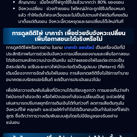
สัญญาณ : เมื่อไหร่ที่ไพ่ถูกใช้ไปแล้วมากกว่า 80% ของขอน
จังหวะเปลี่ยน : ช่วงท้ายขอน ไพ่ใหญ่มักจะถูกใช้ไปเกือบหมด
แล้ว ทำให้แต้มไพ่จะเหวี่ยงและไม่เป็นไปตามเค้าไพ่เดิมที่เคยเดิน
มาตั้งแต่ต้นขอน จังหวะนี้ควรหยุดและรอเปลี่ยนโต๊ะใหม่ทันที
การดูสถิติไพ่ บาคาร่า เพื่อช่วยจับจังหวะเปลี่ยน
เพิ่มโอกาสชนะได้จริงหรือไม่
การดูสถิติไพ่หรือการอ่าน ในเกม
บาคาร่า ออนไลน์
เป็นเครื่องมือที่มี
ประสิทธิภาพในการช่วยจับจังหวะการเปลี่ยนของเกมและเพิ่มโอกาสชนะ
ได้จริงตามหลักความน่าจะเป็นครับ แม้ว่าผลของไพ่ในแต่ละตาจะเป็น
อิสระต่อกัน แต่ในระยะยาวไพ่มักจะก่อตัวเป็นรูปแบบ (Pattern) ที่ซ้ำ
เดิมเนื่องจากการจัดลำดับไพ่ในขอน การสังเกตสถิติจึงไม่ใช่การทำนาย
อนาคตแบบร้อยเปอร์เซ็นต์ แต่เป็นการประเมินแนวโน้ม
เพื่อให้เราวางเดิมพันในฝั่งที่มีความได้เปรียบสูงกว่า การมองเห็นว่าเค้า
ไพ่มังกรกำลังจะตัด หรือไพ่ปิงปองกำลังจะเปลี่ยนเป็นคู่ จะช่วยให้ผู้
เล่นสามารถปรับกลยุทธ์การเดินเงินได้ทันท่วงที ลดการเสียต้นทุนใน
จังหวะที่ไพ่ หลุดเค้า และช่วยให้ทำกำไรได้เป็นกอบเป็นกำในช่วงที่ไพ่เข้า
สูตร ซึ่งดีกว่าการวางเดิมพันแบบสุ่มโดยไม่มีข้อมูลรองรับอย่าง
แน่นอน