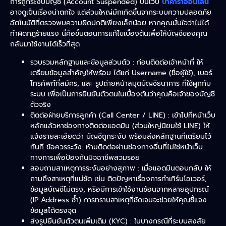
การถูกระงับบัญชี (Account Suspended) บนเว็บ
บาคาร่าออนไลน์
อาจดูเป็นเรื่องน่าตกใจ แต่ส่วนใหญ่มักเกิดขึ้นจากระบบความปลอดภัย
อัตโนมัติที่ตรวจพบความผิดปกติเพียงเล็กน้อย หากคุณมั่นใจว่าไม่ได้
ทำผิดกฎร้ายแรง นี่คือขั้นตอนการแก้ไขเบื้องต้นเพื่อให้บัญชีของคุณ
กลับมาใช้งานได้เร็วที่สุด
รวบรวมหลักฐานและข้อมูลส่วนตัว : ก่อนติดต่อเจ้าหน้าที่ ให้
เตรียมข้อมูลสำคัญให้พร้อม ได้แก่ Username (ชื่อผู้ใช้), เบอร์
โทรศัพท์ที่สมัคร, และ รูปถ่ายหน้าสมุดบัญชีธนาคาร ที่ใช้ผูกกับ
ระบบ เพื่อเป็นการยืนยันตัวตนในเบื้องต้นว่าคุณคือเจ้าของบัญชี
ตัวจริง
ติดต่อฝ่ายบริการลูกค้า (Call Center / LINE) : เข้าไปที่หน้าเว็บ
หลักแล้วหาช่องทางติดต่อแอดมิน (ส่วนใหญ่นิยมใช้ LINE) ให้
แจ้งรายละเอียดว่า บัญชีถูกระงับ พร้อมส่งหลักฐานที่เตรียมไว้
ทันที ข้อควรระวัง: ห้ามติดต่อผ่านช่องทางอื่นที่ไม่ใช่หน้าเว็บ
ทางการเพื่อป้องกันมิจฉาชีพสวมรอย
สอบถามสาเหตุการระงับอย่างสุภาพ : เมื่อแอดมินตอบกลับ ให้
ถามถึงสาเหตุที่แน่ชัด เช่น ติดปัญหาเรื่องการทำเทิร์นโอเวอร์,
ข้อมูลบัญชีไม่ตรง, หรือมีการเข้าใช้งานซ้อนจากหลายอุปกรณ์
(IP Address ซ้ำ) การทราบสาเหตุที่ชัดเจนจะช่วยให้คุณชี้แจง
ข้อมูลได้ตรงจุด
ส่งรูปยืนยันตัวตนเพิ่มเติม (KYC) : ในบางกรณีที่ระบบสงสัย