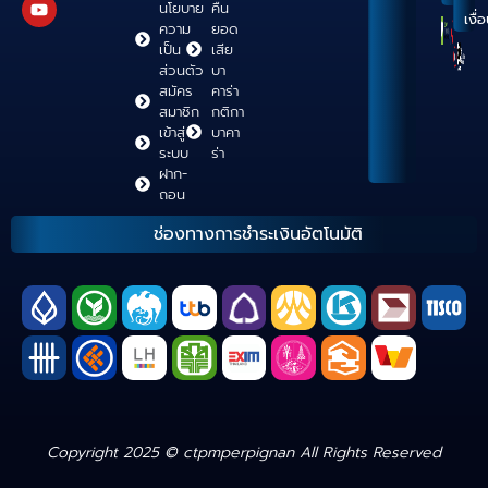
นโยบาย
คืน
เงื่
ความ
ยอด
เป็น
เสีย
ส่วนตัว
บา
สมัคร
คาร่า
สมาชิก
กติกา
เข้าสู่
บาคา
ระบบ
ร่า
ฝาก-
ถอน
ช่องทางการชำระเงินอัตโนมัติ
Copyright 2025 © ctpmperpignan All Rights Reserved