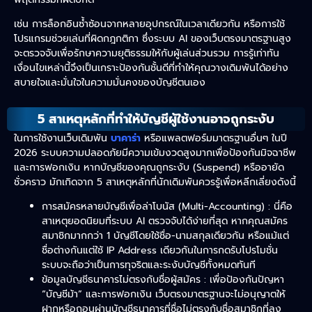
เช่น การล็อกอินซ้ำซ้อนจากหลายอุปกรณ์ในเวลาเดียวกัน หรือการใช้
โปรแกรมช่วยเล่นที่ผิดกฎกติกา ซึ่งระบบ AI ของเว็บตรงมาตรฐานสูง
จะตรวจจับเพื่อรักษาความยุติธรรมให้กับผู้เล่นส่วนรวม การรู้เท่าทัน
เงื่อนไขเหล่านี้จึงเป็นเกราะป้องกันชั้นดีที่ทำให้คุณวางเดิมพันได้อย่าง
สบายใจและมั่นใจในความมั่นคงของบัญชีตนเอง
5 สาเหตุหลักที่ทำให้บัญชีผู้ใช้งานอาจถูกระงับ
ในการใช้งานเว็บเดิมพัน
บาคาร่า
หรือแพลตฟอร์มมาตรฐานอื่นๆ ในปี
2026 ระบบความปลอดภัยมีความเข้มงวดสูงมากเพื่อป้องกันมิจฉาชีพ
และการฟอกเงิน หากบัญชีของคุณถูกระงับ (Suspend) หรืออายัด
ชั่วคราว มักเกิดจาก 5 สาเหตุหลักที่นักเดิมพันควรรู้เพื่อหลีกเลี่ยงดังนี้
การสมัครหลายบัญชีเพื่อล่าโบนัส (Multi-Accounting) : นี่คือ
สาเหตุยอดนิยมที่ระบบ AI ตรวจจับได้ง่ายที่สุด หากคุณสมัคร
สมาชิกมากกว่า 1 บัญชีโดยใช้ชื่อ-นามสกุลเดียวกัน หรือแม้แต่
ชื่อต่างกันแต่ใช้ IP Address เดียวกันในการกดรับโปรโมชั่น
ระบบจะถือว่าเป็นการทุจริตและระงับบัญชีทั้งหมดทันที
ข้อมูลบัญชีธนาคารไม่ตรงกับชื่อผู้สมัคร : เพื่อป้องกันปัญหา
“บัญชีม้า” และการฟอกเงิน เว็บตรงมาตรฐานจะไม่อนุญาตให้
ฝากหรือถอนผ่านบัญชีธนาคารที่ชื่อไม่ตรงกับชื่อสมาชิกที่ลง