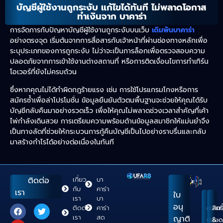
บัญชีผู้ใช้งานถูกระงับ แก้ไขได้ทันที ไม่พลาดโอกาส
ทำเงินจาก บาคาร่า
การจัดการกับปัญหาบัญชีผู้ใช้งานถูกระงับบนเว็บ
เดิมพันบาคาร่า
อย่างตรงจุด เริ่มต้นจากการสื่อสารกับเจ้าหน้าที่ผ่านช่องทางหลักเพื่อ
ระบุประเภทของการถูกระงับ ไม่ว่าจะเป็นการล็อกเพื่อตรวจสอบความ
ปลอดภัยจากการเข้าใช้งานต่างสถานที่ หรือการติดเงื่อนไขการทำเทิร์น
โอเวอร์ที่ยังไม่ครบถ้วน
ซึ่งหากคุณไม่ได้ทำผิดกฎร้ายแรง เช่น การใช้โปรแกรมโกงหรือการ
สมัครซ้ำเพื่อล่าโปรโมชั่น ข้อมูลยืนยันตัวตนพื้นฐานจะช่วยให้คุณได้รับ
บัญชีกลับคืนมาอย่างรวดเร็ว เพื่อให้คุณไม่พลาดช่วงเวลาสำคัญที่เค้า
ไพ่กำลังเดินสวย การเตรียมความพร้อมด้านข้อมูลสมาชิกให้แม่นยำจึง
เป็นทางลัดที่ช่วยให้กระบวนการกู้คืนบัญชีเป็นไปอย่างราบรื่นและกลับ
มาสร้างกำไรได้อย่างต่อเนื่องในทันที
ติดต่อ
เกี่ยว
บา
กับ
คาร่า
เรา
ใบ
เรา
บา
อนุ
ติดต่อ
คาร่า
ความ
สิทธิ
เรา
สด
ญาติ
ปลอด
&