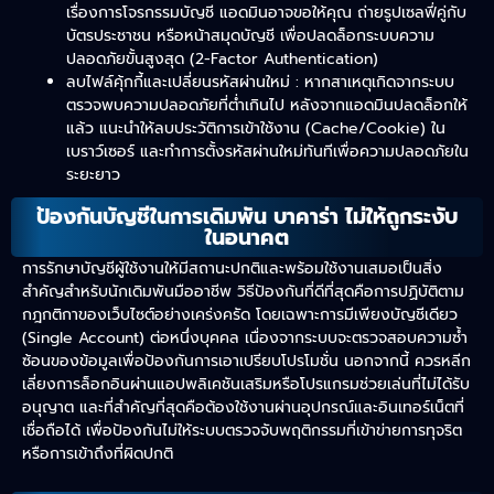
เรื่องการโจรกรรมบัญชี แอดมินอาจขอให้คุณ ถ่ายรูปเซลฟี่คู่กับ
บัตรประชาชน หรือหน้าสมุดบัญชี เพื่อปลดล็อกระบบความ
ปลอดภัยขั้นสูงสุด (2-Factor Authentication)
ลบไฟล์คุ้กกี้และเปลี่ยนรหัสผ่านใหม่ : หากสาเหตุเกิดจากระบบ
ตรวจพบความปลอดภัยที่ต่ำเกินไป หลังจากแอดมินปลดล็อกให้
แล้ว แนะนำให้ลบประวัติการเข้าใช้งาน (Cache/Cookie) ใน
เบราว์เซอร์ และทำการตั้งรหัสผ่านใหม่ทันทีเพื่อความปลอดภัยใน
ระยะยาว
ป้องกันบัญชีในการเดิมพัน บาคาร่า ไม่ให้ถูกระงับ
ในอนาคต
การรักษาบัญชีผู้ใช้งานให้มีสถานะปกติและพร้อมใช้งานเสมอเป็นสิ่ง
สำคัญสำหรับนักเดิมพันมืออาชีพ วิธีป้องกันที่ดีที่สุดคือการปฏิบัติตาม
กฎกติกาของเว็บไซต์อย่างเคร่งครัด โดยเฉพาะการมีเพียงบัญชีเดียว
(Single Account) ต่อหนึ่งบุคคล เนื่องจากระบบจะตรวจสอบความซ้ำ
ซ้อนของข้อมูลเพื่อป้องกันการเอาเปรียบโปรโมชั่น นอกจากนี้ ควรหลีก
เลี่ยงการล็อกอินผ่านแอปพลิเคชันเสริมหรือโปรแกรมช่วยเล่นที่ไม่ได้รับ
อนุญาต และที่สำคัญที่สุดคือต้องใช้งานผ่านอุปกรณ์และอินเทอร์เน็ตที่
เชื่อถือได้ เพื่อป้องกันไม่ให้ระบบตรวจจับพฤติกรรมที่เข้าข่ายการทุจริต
หรือการเข้าถึงที่ผิดปกติ