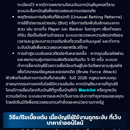
ทะเบียนไว้ หากมีการพยายามโอนเงินจากบัญชีบุคคลที่สาม
ระบบจะล็อกบัญชีเพื่อตรวจสอบความปลอดภัย
พฤติกรรมการเดิมพันที่ผิดปกติ (Unusual Betting Patterns) :
การใช้โปรแกรมช่วยเล่น (Bot) หรือการเดิมพันในลักษณะแทง
สวน เช่น แทงทั้ง Player และ Banker ในตาสูงๆ เพื่อทำยอด
เทิร์น ถือเป็นข้อห้ามร้ายแรง ระบบจะตรวจพบความผิดปกติของ
เวลาและรูปแบบการวางเดิมพันที่รวดเร็วเกินมนุษย์ และทำการ
ระงับบัญชีเพื่อตรวจสอบหาซอฟต์แวร์โกง
การเข้าสู่ระบบล้มเหลวติดต่อกันหลายครั้ง : หากคุณลืมรหัสผ่าน
และพยายามสุ่มกรอกจนผิดติดต่อกันเกิน 5-10 ครั้ง ระบบจะ
ทำการล็อกบัญชีชั่วคราวเพื่อป้องกันผู้ไม่หวังดีพยายามสุ่มรหัส
เพื่อโจรกรรมข้อมูลและยอดเครดิต (Brute Force Attack)
พัวพันกับเส้นทางการเงินที่น่าสงสัย : ในปี 2026 กฎหมายควบคุม
อาชญากรรมทางเทคโนโลยีมีความเข้มข้น หากบัญชีธนาคารที่คุณใช้
โอนมีการเชื่อมโยงกับบัญชีที่ถูกขึ้นบัญชีดำ
Blacklist
หรือถูกแจ้ง
ความฉ้อโกง ระบบธนาคารและหน้าเว็บอาจระงับการทำธุรกรรมของคุณ
โดยอัตโนมัติเพื่อตรวจสอบตามคำสั่งของหน่วยงานภาครัฐ
วิธีแก้ไขเบื้องต้น เมื่อบัญชีผู้ใช้งานถูกระงับ ที่เว็บ
บาคาร่าออนไลน์