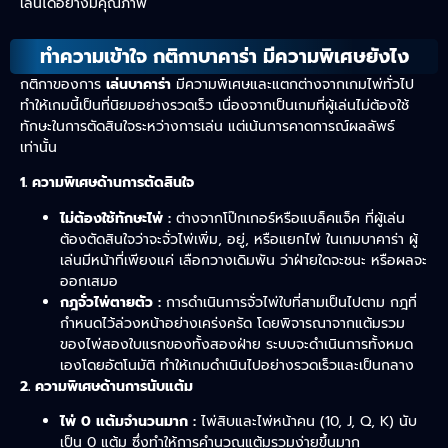
เล่นได้อย่างมีคุณภาพ
ทำความเข้าใจ กติกาบาคาร่า มีความพิเศษยังไง
กติกาของการ
เล่นบาคาร่า
มีความพิเศษและแตกต่างจากเกมไพ่ทั่วไป
ทำให้เกมนี้เป็นที่นิยมอย่างรวดเร็ว เนื่องจากเป็นเกมที่ผู้เล่นไม่ต้องใช้
ทักษะในการตัดสินใจระหว่างการเล่น แต่เน้นการคาดการณ์ผลลัพธ์
เท่านั้น
1. ความพิเศษด้านการตัดสินใจ
ไม่ต้องใช้ทักษะไพ่ :
ต่างจากโป๊กเกอร์หรือแบล็คแจ็ค ที่ผู้เล่น
ต้องตัดสินใจว่าจะจั่วไพ่เพิ่ม, อยู่, หรือแยกไพ่ ในเกมบาคาร่า ผู้
เล่นมีหน้าที่เพียงแค่ เลือกวางเดิมพัน ว่าฝ่ายใดจะชนะ หรือผลจะ
ออกเสมอ
กฎจั่วไพ่ตายตัว :
การดำเนินการจั่วไพ่ใบที่สามเป็นไปตาม กฎที่
กำหนดไว้ล่วงหน้าอย่างเคร่งครัด โดยพิจารณาจากแต้มรวม
ของไพ่สองใบแรกของทั้งสองฝ่าย ระบบจะดำเนินการทั้งหมด
เองโดยอัตโนมัติ ทำให้เกมดำเนินไปอย่างรวดเร็วและเป็นกลาง
2. ความพิเศษด้านการนับแต้ม
ไพ่ 0 แต้มจำนวนมาก :
ไพ่สิบและไพ่หน้าคน (10, J, Q, K) นับ
เป็น 0 แต้ม ซึ่งทำให้การคำนวณแต้มรวมง่ายขึ้นมาก