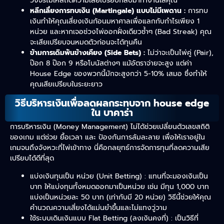
วงจรไม่ให้สถิติความเสียเปรียบกลับมาทำงานใส่คุณ
หลีกเลี่ยงการทบเงิน (
Martingale) แบบไม่มีเพดาน :
การทบ
เงินทำให้คุณเสี่ยงเงินก้อนมหาศาลเพื่อแลกกับกำไรเพียง 1
หน่วย และหากเจอช่วงไพ่ออกฝั่งเดียวซ้ำๆ (Bad Streak) คุณ
จะเสียเปรียบจนหมดตัวก่อนจะได้ทุนคืน
ข้ามการเดิมพันข้างเคียง (Side Bets) :
ไม่ว่าจะเป็นไพ่คู่ (Pair),
ป๊อก 8 ป๊อก 9 หรือโบนัสต่างๆ แม้อัตราจ่ายจะสูง แต่ค่า
House Edge ของพวกนี้มักจะสูงกว่า 5-10% เสมอ ซึ่งทำให้
คุณเสียเปรียบในระยะยาว
วิธีบริหารเงินเพื่อลดผลกระทบจาก house edge
ใน บาคาร่า
การบริหารเงิน (Money Management) ไม่ได้ช่วยเปลี่ยนตัวเลขสถิติ
ของเกม แต่ช่วย ยื้อเวลา และ ป้องกันการล้มละลาย เพื่อให้เราอยู่ใน
เกมจนถึงจังหวะที่ไพ่เข้าทาง นี่คือกลยุทธ์การจัดการทุนที่ลดความเสีย
เปรียบได้ดีที่สุด
แบ่งเงินทุนเป็น หน่วย (Unit Betting) : แทนที่จะมองเงินเป็น
บาท ให้แบ่งทุนทั้งหมดออกมาเป็นหน่วย เช่น มีทุน 1,000 บาท
แบ่งเป็นหน่วยละ 50 บาท (เท่ากับมี 20 หน่วย) วิธีนี้ช่วยให้คุณ
คำนวณความเสี่ยงได้แม่นยำขึ้นและไม่แทงวู่วาม
ใช้ระบบเดินเงินแบบ Flat Betting (ลงเงินคงที่) : เป็นวิธีที่