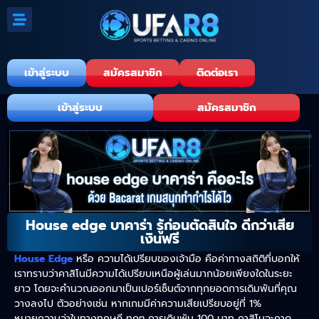
เข้าสู่ระบบ
สมัครสมาชิก
ติดต่อเรา
เข้าสู่ระบบ
สมัครสมาชิก
House edge บาคาร่า รู้ก่อนตัดสินใจ ดีกว่าเสีย
เงินฟรี
House Edge
หรือ ความได้เปรียบของเจ้ามือ คือค่าทางสถิติที่บอกให้
เราทราบว่าคาสิโนมีความได้เปรียบเหนือผู้เล่นมากน้อยเพียงใดในระยะ
ยาว โดยจะคำนวณออกมาเป็นเปอร์เซ็นต์จากทุกยอดการเดิมพันที่คุณ
วางลงไป ตัวอย่างเช่น หากเกมมีค่าความเสียเปรียบอยู่ที่ 1%
หมายความว่าในทางทฤษฎี ทุกๆ การเดิมพัน 100 บาท คาสิโนจะคาด