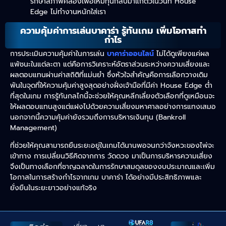
รักษาสภาพคล่องเพื่อให้มีทุนกลับมาแก้ตัวในวันที่ House
Edge ไม่ทำงานหนักใส่เรา
ความคุ้มค่าการเล่นบาคาร่า รู้ทันเกม เพิ่มโอกาสทำ
กำไร
การประเมินความคุ้มค่าในการเล่น
บาคาร่าออนไลน์
ไม่ได้ดูเพียงแค่ผล
แพ้ชนะในแต่ละตา แต่คือการวิเคราะห์อัตราส่วนระหว่างความเสี่ยงและ
ผลตอบแทนผ่านค่าสถิติที่แม่นยำ ซึ่งหัวใจสำคัญคือการเลือกวางเดิม
พันในจุดที่ให้ความคุ้มค่าสูงสุดอย่างฝั่งเจ้ามือที่มีค่า House Edge ต่ำ
ที่สุดในเกม การรู้ทันกลไกนี้จะช่วยให้คุณหลีกเลี่ยงตัวเลือกที่ดูเหมือนจะ
ให้ผลตอบแทนสูงแต่แฝงไปด้วยความเสี่ยงมหาศาลอย่างการแทงเสมอ
นอกจากนี้ความคุ้มค่ายังรวมถึงการบริหารเงินทุน (Bankroll
Management)
ที่ช่วยให้คุณสามารถยืนระยะอยู่ในเกมได้นานพอจนกว่าจังหวะของไพ่จะ
เข้าทาง การเปลี่ยนวิธีคิดจากการ วัดดวง มาเป็นการบริหารความเสี่ยง
จึงเป็นทางเลือกที่ชาญฉลาดในการรักษาสมดุลของงบประมาณและเพิ่ม
โอกาสในการสร้างกำไรจากเกม บาคาร่า ได้อย่างมีประสิทธิภาพและ
ยั่งยืนในระยะยาวอย่างแท้จริง