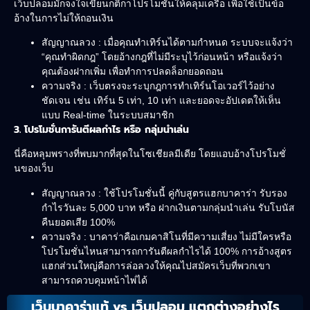
เว็บปลอมมักจงใจเขียนกติกาโปรโมชั่นให้คลุมเครือ เพื่อใช้เป็นข้อ
อ้างในการไม่ให้ถอนเงิน
สัญญาณลวง : เมื่อคุณทำเทิร์นได้ตามกำหนด ระบบจะแจ้งว่า
“คุณทำผิดกฎ” โดยอ้างกฎที่ไม่มีระบุไว้ก่อนหน้า หรือแจ้งว่า
คุณต้องฝากเพิ่ม เพื่อทำการปลดล็อกยอดถอน
ความจริง : เว็บตรงจะระบุกฎการทำเทิร์นโอเวอร์ไว้อย่าง
ชัดเจน เช่น เทิร์น 5 เท่า, 10 เท่า และยอดจะอัปเดตให้เห็น
แบบ Real-time ในระบบสมาชิก
3. โปรโมชั่นการันตีผลกำไร หรือ กลุ่มนำเล่น
นี่คือหลุมพรางที่พบมากที่สุดในโซเชียลมีเดีย โดยแอบอ้างโปรโมชั่
นของเว็บ
สัญญาณลวง : ใช้โปรโมชั่นนี้ คู่กับสูตรแฮกบาคาร่า รับรอง
กำไรวันละ 5,000 บาท หรือ ฝากเงินตามกลุ่มนำเล่น รับโบนัส
คืนยอดเสีย 100%
ความจริง : บาคาร่าคือเกมคาสิโนที่มีความเสี่ยง ไม่มีใครหรือ
โปรโมชั่นไหนสามารถการันตีผลกำไรได้ 100% การอ้างสูตร
แฮกส่วนใหญ่คือการล่อลวงให้คุณไปสมัครเว็บที่พวกเขา
สามารถควบคุมหน้าไพ่ได้
เว็บบาคาร่าแท้ vs เว็บปลอม แตกต่างอย่างไร