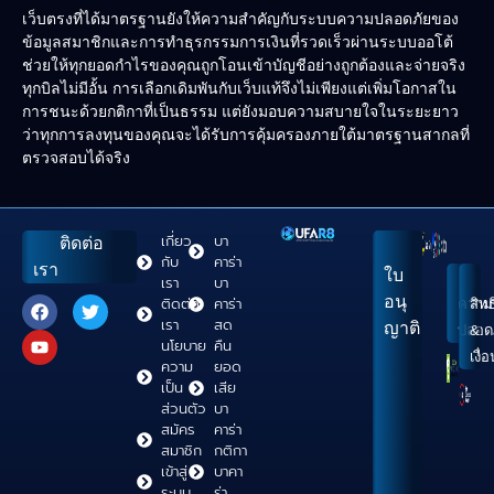
เว็บตรงที่ได้มาตรฐานยังให้ความสำคัญกับระบบความปลอดภัยของ
ข้อมูลสมาชิกและการทำธุรกรรมการเงินที่รวดเร็วผ่านระบบออโต้
ช่วยให้ทุกยอดกำไรของคุณถูกโอนเข้าบัญชีอย่างถูกต้องและจ่ายจริง
ทุกบิลไม่มีอั้น การเลือกเดิมพันกับเว็บแท้จึงไม่เพียงแต่เพิ่มโอกาสใน
การชนะด้วยกติกาที่เป็นธรรม แต่ยังมอบความสบายใจในระยะยาว
ว่าทุกการลงทุนของคุณจะได้รับการคุ้มครองภายใต้มาตรฐานสากลที่
ตรวจสอบได้จริง
เกี่ยว
บา
ติดต่อ
กับ
คาร่า
เรา
ใบ
เรา
บา
อนุ
ติดต่อ
คาร่า
ความ
สิทธิ
เรา
สด
ญาติ
ปลอด
&
นโยบาย
คืน
เงื่
ความ
ยอด
เป็น
เสีย
ส่วนตัว
บา
สมัคร
คาร่า
สมาชิก
กติกา
เข้าสู่
บาคา
ระบบ
ร่า