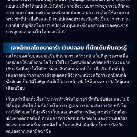
แอบแฝงที่ทำให้ถอนเงินไม่ได้จริง รวมถึงระบบการทำธุรกรรมที่มักจะ
ล่าช้าและต้องผ่านตัวกลางหรือแอดมินอยู่เสมอ การเลือกใช้งานผ่าน
ทางเข้าที่น่าเชื่อถือและมีการอัปเดตอย่างต่อเนื่องจึงเป็นปราการด่าน
แรกที่สำคัญที่สุดในการปกป้องเงินทุนและข้อมูลส่วนตัวของคุณจาก
การถูกหลอกลวงในโลกออนไลน์
เจาะลึกกลโกงบาคาร่า เว็บปลอม ที่นักเดิมพันควรรู้
กลโกงของเว็บปลอมมักเริ่มต้นจากการสร้างหน้าเว็บที่ดูสวยงามเพื่อ
หลอกล่อให้เหยื่อตายใจ โดยใช้โปรโมชั่นที่แจกเครดิตฟรีจำนวนมาก
เกินจริงเพื่อจูงใจให้มีการฝากเงินก้อนแรกเข้าไป เมื่อเริ่มเดิมพัน ผู้
เล่นอาจพบว่าภาพการถ่ายทอดสดมีจังหวะหน่วงหรือกระตุกผิดปกติ
ซึ่งมักจะเป็นวิดีโอที่ถูกบันทึกไว้ล่วงหน้าเพื่อใช้ล็อกผลรางวัลให้ผู้เล่น
เสียเปรียบ
เว็บเหล่านี้มักตั้งเงื่อนไข การทำเทิร์นโอเวอร์ ที่สลับซับซ้อนและไม่มี
ที่สิ้นสุด เพื่อใช้เป็นข้ออ้างในการปฏิเสธการถอนเงินรางวัล หรือใน
กรณีที่ทำยอดได้สูงจริงๆ เว็บปลอมอาจทำการปิดยูสเซอร์หรือบล็อก
ช่องทางติดต่อทันที ดังนั้นการตรวจสอบประวัติเว็บและความเสถียร
ของระบบก่อนเริ่มลงทุนจึงเป็นขั้นตอนที่สำคัญที่สุดในการป้องกัน
ตนเองจากเหล่ามิจฉาชีพ