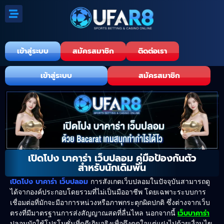
เข้าสู่ระบบ
สมัครสมาชิก
ติดต่อเรา
เข้าสู่ระบบ
สมัครสมาชิก
เปิดโปง บาคาร่า เว็บปลอม คู่มือป้องกันตัว
สำหรับนักเดิมพัน
เปิดโปง บาคาร่า เว็บปลอม
การสังเกตเว็บปลอมในปัจจุบันสามารถดู
ได้จากองค์ประกอบโดยรวมที่ไม่เป็นมืออาชีพ โดยเฉพาะระบบการ
เชื่อมต่อที่มักจะมีอาการหน่วงหรือภาพกระตุกผิดปกติ ซึ่งต่างจากเว็บ
เ
ว็บบาคา
ร่า
ตรงที่มีมาตรฐานการส่งสัญญาณสดที่ลื่นไหล นอกจากนี้
ปลอมมักใช้โปรโมชั่นที่ดูดีเกินจริงเพื่อดึงดูดใจแต่แฝงไปด้วยเงื่อนไข