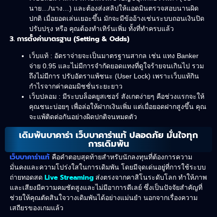
นาย…/นาง…) และต้องส่งสลิปให้แอดมินตรวจสอบนานผิด
ปกติ เมื่อยอดเล่นเยอะขึ้น มักจะมีข้ออ้างเช่นระบบถอนเงินปิด
ปรับปรุง หรือ คุณต้องทำเทิร์นเพิ่ม ทั้งที่ทำครบแล้ว
3. การตั้งค่ามาตรฐาน (Setting & Odds)
เว็บแท้ : อัตราจ่ายจะเป็นมาตรฐานสากล เช่น แทง Banker
จ่าย 0.95 และไม่มีการจำกัดยอดแทงที่ดูใจร้ายจนเกินไป รวม
ถึงไม่มีการ ปรับอัตราแพ้ชนะ (User Lock) เพราะเว็บแท้กิน
กำไรจากค่าคอมมิชชั่นระยะยาว
เว็บปลอม : มีระบบล็อคยูสเซอร์ สังเกตง่ายๆ คือช่วงแรกจะให้
คุณชนะบ่อยๆ เพื่อล่อให้ฝากเงินเพิ่ม แต่เมื่อยอดฝากสูงขึ้น คุณ
จะแพ้ติดต่อกันอย่างผิดปกติจนหมดตัว
เดิมพันบาคาร่า เว็บบาคาร่าแท้ ปลอดภัย มั่นใจทุก
การเดิมพัน
เว็บบาคาร่าแท้
คือคำตอบสุดท้ายสำหรับนักลงทุนที่ต้องการความ
มั่นคงและความโปร่งใสในการเดิมพัน โดยมีจุดเด่นอยู่ที่การใช้ระบบ
Live Streaming
ถ่ายทอดสด
ส่งตรงจากคาสิโนระดับโลก ทำให้ภาพ
และเสียงมีความคมชัดสูงและไม่มีอาการดีเลย์ ซึ่งเป็นปัจจัยสำคัญที่
ช่วยให้คุณตัดสินใจวางเดิมพันได้อย่างแม่นยำ นอกจากเรื่องความ
เสถียรของเกมแล้ว