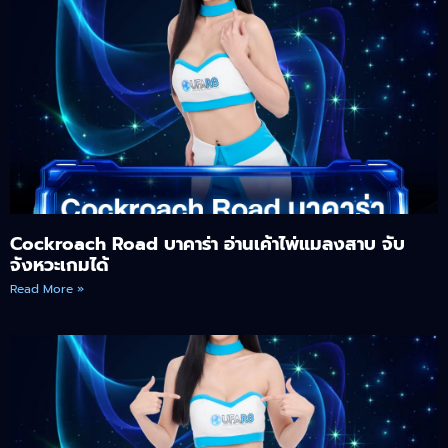
Cockroach Road บาคาร่า อ่านเค้าไพ่แมลงสาบ จับ
จังหวะเกมได้
Read More »