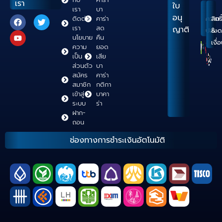
เรา
ใบ
เรา
บา
อนุ
ติดต่อ
คาร่า
ความ
สิทธิ
เรา
สด
ญาติ
ปลอด
&
นโยบาย
คืน
เงื่
ความ
ยอด
เป็น
เสีย
ส่วนตัว
บา
สมัคร
คาร่า
สมาชิก
กติกา
เข้าสู่
บาคา
ระบบ
ร่า
ฝาก-
ถอน
ช่องทางการชำระเงินอัตโนมัติ