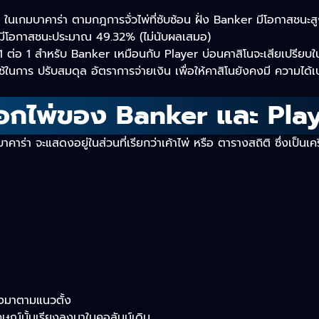
นเกมบาคาร่า ตามกฎการจั่วไพ่ที่ซับซ้อน ฝั่ง Banker มีโอกาสชนะสูงก
 มีโอกาสชนะประมาณ 49.32% (ไม่นับผลเสมอ)
 1 ต่อ 1 สำหรับ Banker เหมือนกับ Player บ่อนคาสิโนจะเสียเปรียบใ
ี่ใช้ในการ ปรับสมดุล อัตราการจ่ายเงิน เพื่อให้คาสิโนยังคงมี ความได
อกไพ่ของ Banker และ Play
า จะแสดงอยู่ในส่วนที่เรียกว่าเค้าไพ่ หรือ ตารางสถิติ ซึ่งเป็นเครื่
ลงมาตามแนวตั้ง
ักษณ์นั้นเรียงลงมาในคอลัมน์เดิม