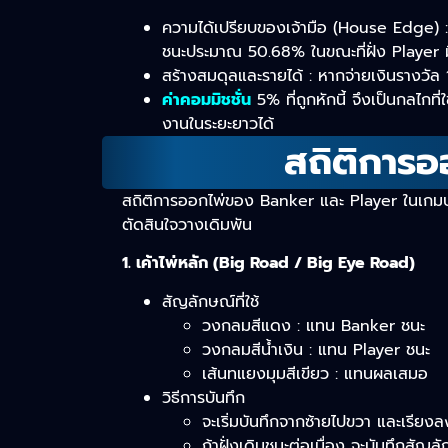
ความได้เปรียบของเจ้ามือ (House Edge) : ใ
ชนะประมาณ 50.68% ในขณะที่ฝั่ง Player
สร้างสมดุลและรายได้ : หากจ่ายเงินรางวัล
ค่าคอมมิชชั่น
5% ที่ถูกหักนี้ จึงเป็นกลไกท
งานในระยะยาวได้
สถิติการอ
สถิติการออกไพ่ของ Banker และ Player ในเกมบาคาร่
ตัดสินใจวางเดิมพัน
1. เค้าไพ่หลัก (Big Road / Big Eye Road)
สัญลักษณ์ที่ใช้
วงกลมสีแดง : แทน Banker ชนะ
วงกลมสีน้ำเงิน : แทน Player ชนะ
เส้นทแยงมุมสีเขียว : แทนผลเสมอ
วิธีการบันทึก
จะเริ่มบันทึกจากซ้ายไปขวา และเรียง
ถ้าฝั่งเดิมชนะต่อเนื่อง จะบันทึกสัญล