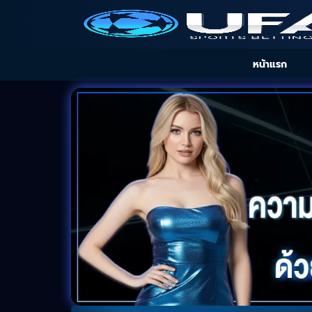
หน้าแรก