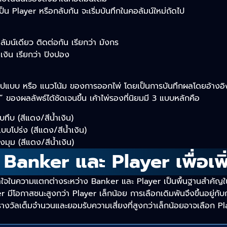
ป็น Player หรือกลับกัน จะเริ่มบันทึกในคอลัมน์ใหม่ถัดไป
มน์เดียว ติดต่อกัน เรียกว่า มังกร
เงิน เรียกว่า ปิงปอง
ะห์รูปแบบ หรือ แนวโน้ม ของการออกไพ่ โดยเป็นการบันทึกผลโดยอ้าง
น” ของผลลัพธ์ได้ชัดเจนขึ้น เค้าไพ่รองที่นิยมมี 3 แบบหลักคือ
ทึบ (สีแดง/สีน้ำเงิน)
บบโปร่ง (สีแดง/สีน้ำเงิน)
งมุม (สีแดง/สีน้ำเงิน)
ง Banker และ Player เพื่อเพ
ข้าใจในความแตกต่างระหว่าง Banker และ Player เป็นพื้นฐานสำคัญใน
มีโอกาสชนะสูงกว่า Player เล็กน้อย การเลือกเดิมพันจึงขึ้นอยู่กับกล
นรางวัลเต็มจำนวนและยอมรับความเสี่ยงที่สูงกว่าเล็กน้อยอาจเลือก P