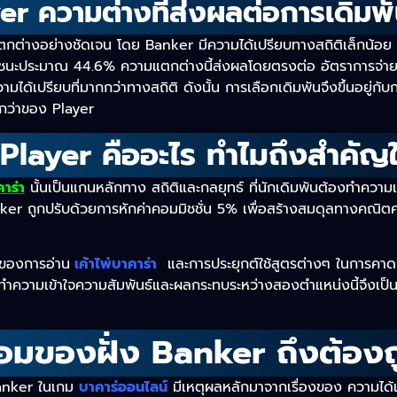
r ความต่างที่ส่งผลต่อการเดิมพั
ตกต่างอย่างชัดเจน โดย Banker มีความได้เปรียบทางสถิติเล็กน้อย ด้ว
ชนะประมาณ 44.6% ความแตกต่างนี้ส่งผลโดยตรงต่อ อัตราการจ่ายเงิน
ได้เปรียบที่มากกว่าทางสถิติ ดังนั้น การเลือกเดิมพันจึงขึ้นอยู่กั
่ากว่าของ Player
Player คืออะไร ทำไมถึงสำคัญใ
าร่า
นั้นเป็นแกนหลักทาง สถิติและกลยุทธ์ ที่นักเดิมพันต้องทำความเ
nker ถูกปรับด้วยการหักค่าคอมมิชชั่น 5% เพื่อสร้างสมดุลทางคณิต
นของการอ่าน
เค้าไพ่บาคาร่า
และการประยุกต์ใช้สูตรต่างๆ ในการคาด
การทำความเข้าใจความสัมพันธ์และผลกระทบระหว่างสองตำแหน่งนี้จึงเป็
อมของฝั่ง Banker ถึงต้อง
Banker ในเกม
บาคาร่ออนไลน์
มีเหตุผลหลักมาจากเรื่องของ ความได้