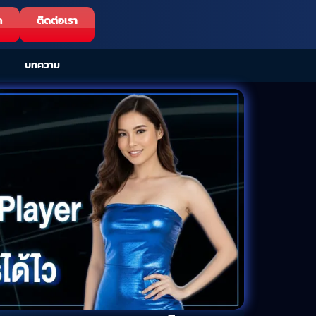
ก
ติดต่อเรา
บทความ