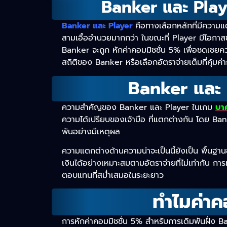
Banker และ Playe
Banker และ Player
คือทางเลือกหลักที่มีความแ
สามเอื้ออำนวยมากกว่า ในขณะที่ Player มีโอกาส
Banker จะถูก หักค่าคอมมิชชั่น 5% เพื่อชดเชยความ
สถิติของ Banker หรือเลือกอัตราจ่ายเต็มที่คุ้มค
Banker และ 
ความสำคัญของ Banker และ Player ในเกม
บาค
ความได้เปรียบของเจ้ามือ ที่แตกต่างกัน โดย Ba
พันอย่างมีเหตุผล
ความแตกต่างด้านความน่าจะเป็นนี้ยังเป็น พื้นฐา
เงินได้อย่างเหมาะสมตามอัตราจ่ายที่ไม่เท่ากัน 
ตอบแทนที่สม่ำเสมอในระยะยาว
ทำไมค่าค
การหักค่าคอมมิชชั่น 5%
สำหรับการเดิมพันฝั่ง 