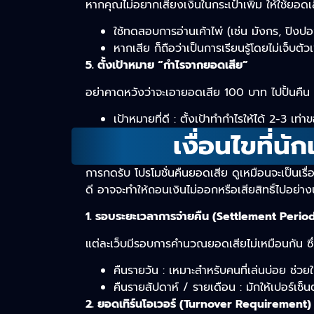
หากคุณไม่อยากเสี่ยงเงินในกระเป๋าเพิ่ม ให้ใช้ย
ใช้ทดสอบการอ่านเค้าไพ่ (เช่น มังกร, ปิงป
หากเสีย ก็ถือว่าเป็นการเรียนรู้โดยไม่เจ็บตัวเ
5. ตั้งเป้าหมาย “กำไรจากยอดเสีย”
อย่าคาดหวังว่าจะเอายอดเสีย 100 บาท ไปปั้นคืน
เป้าหมายที่ดี : ตั้งเป้าทำกำไรให้ได้ 2-3 เท่
เงื่อนไขที่นั
การกดรับ โปรโมชั่นคืนยอดเสีย ดูเหมือนจะเป็นเรื่
ดี อาจจะทำให้ถอนเงินไม่ออกหรือเสียสิทธิ์ไปอย่าง
1. รอบระยะเวลาการจ่ายคืน (Settlement Perio
แต่ละเว็บมีรอบการคำนวณยอดเสียไม่เหมือนกัน 
คืนรายวัน : เหมาะสำหรับคนที่เล่นบ่อย ช่วยใ
คืนรายสัปดาห์ / รายเดือน : มักให้เปอร์เซ็น
2. ยอดเทิร์นโอเวอร์ (Turnover Requirement)