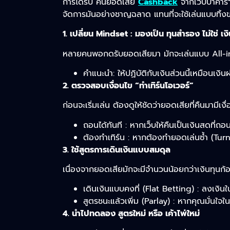
การได้รับ คืนยอดเสีย
Cashback
จากเว็บบาคาร่า
จัดการมันอย่างชาญฉลาด แทนที่จะใช้เล่นแบบทิ้งข
1. เปลี่ยน Mindset : มองเป็น ทุนสำรอง ไม่ใช่ เงิ
หลายคนพอกดรับยอดเสียมา มักจะเล่นแบบ All-in ห
คำแนะนำ: ให้ปฏิบัติกับเงินส่วนนี้เหมือนเง
2. ตรวจสอบเงื่อนไข “ทำเทิร์นโอเวอร์”
ก่อนจะเริ่มเล่น ต้องดูให้ชัดว่ายอดเสียที่คืนมามีเง
ถอนได้ทันที : หากเว็บให้คืนเป็นเงินสดที่
ต้องทำเทิร์น : หากต้องทำยอดเล่นซ้ำ (Tur
3. ใช้สูตรการเดินเงินแบบสมดุล
เนื่องจากยอดเสียมักจะมีจำนวนน้อยกว่าเงินทุนก้อ
เดินเงินแบบคงที่ (Flat Betting) : ลงเงินใ
สูตรชนะแล้วเพิ่ม (Parlay) : หากคุณมั่นใจใ
4. นำไปทดลอง สูตรใหม่ หรือ เค้าไพ่ใหม่