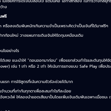
 ไม่ใช่แค่การได้เงินปลอบใจ แต่มันคือ โอกาสที่สอง ในการวางกลยุทธ์
ว้าง
นฟรี
รือลงเดิมพันหนักเกินความจำเป็นเพราะคิดว่าเป็นเงินที่ได้มาฟรีๆ
ินฝากก้อนใหม่ วางแผนการเดินเงินให้รัดกุมเหมือนเดิม
ื่อนไขอย่างไร
ถอนได้เลย แนะนำให้ “ถอนออกมาก่อน” เพื่อแยกส่วนกำไรและต้นทุนให้ช
nover) เช่น 1 เท่า หรือ 2 เท่า ให้เน้นการแทงแบบ Safe Play เพื่อ
นแรก การใช้สูตรที่เน้นความชัวร์จะช่วยได้มาก
นจำนวนที่เท่ากันทุกตาเพื่อสะสมกำไรทีละน้อย
นจังหวะไพ่ ให้ลองนำยอดเสียมาปั้นโดยเพิ่มเงินเดิมพันเฉพาะเมื่อชนะ เ