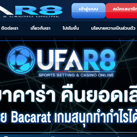
เข้าสู่ระบบ
สมัครสมาชิ
ติดต่อเรา
เกี่ยวกับเรา
โปรโมชั่น
นโยบายความเป็นส่วนตัว