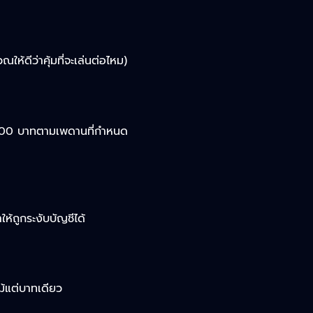
ห้ดีว่าคุ้มที่จะเล่นต่อไหม)
,000 บาทตามเพดานที่กำหนด
้ถูกระงับบัญชีได้
ม้แต่บาทเดียว