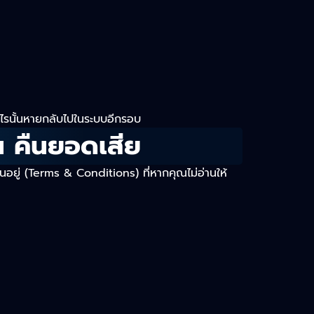
ห้กำไรนั้นหายกลับไปในระบบอีกรอบ
ั่น คืนยอดเสีย
่อนอยู่ (Terms & Conditions) ที่หากคุณไม่อ่านให้