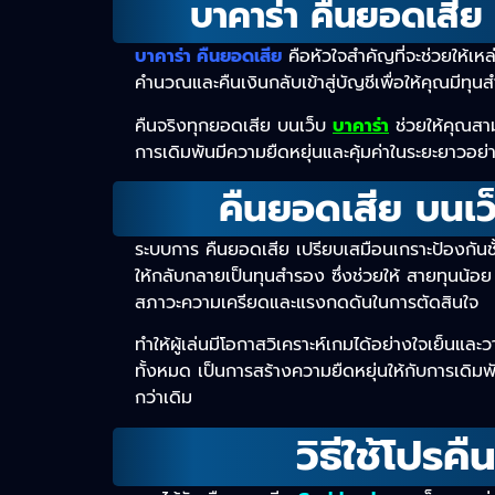
บาคาร่า คืนยอดเสีย 
บาคาร่า คืนยอดเสีย
คือหัวใจสำคัญที่จะช่วยให้เ
คำนวณและคืนเงินกลับเข้าสู่บัญชีเพื่อให้คุณมีทุน
คืนจริงทุกยอดเสีย บนเว็บ
บาคาร่า
ช่วยให้คุณสาม
การเดิมพันมีความยืดหยุ่นและคุ้มค่าในระยะยาวอ
คืนยอดเสีย บนเว็
ระบบการ คืนยอดเสีย เปรียบเสมือนเกราะป้องกันชั
ให้กลับกลายเป็นทุนสำรอง ซึ่งช่วยให้ สายทุนน้อย
สภาวะความเครียดและแรงกดดันในการตัดสินใจ
ทำให้ผู้เล่นมีโอกาสวิเคราะห์เกมได้อย่างใจเย็นแล
ทั้งหมด เป็นการสร้างความยืดหยุ่นให้กับการเดิมพั
กว่าเดิม
วิธีใช้โปรค