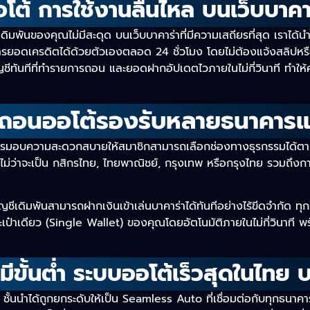
 การใช้งานลื่นไหล บนเว็บบาคาร่า
รเดิมพันของคุณไม่มีสะดุด บนเว็บบาคาร่าที่มีความเสถียรที่สุด เราได้
รยอดเครดิตได้ด้วยตัวเองตลอด 24 ชั่วโมง โดยไม่ต้องแจ้งสลิปหรื
้าบัญชีทันทีที่ทำรายการถอน และยอดฝากอัปเดตไวภายในไม่กี่วินาที ท
ถอนออโต้รองรับหลายธนาคารแ
รมอบความสะดวกสบายให้สมาชิกสามารถเลือกช่องทางธุรกรรมได้ตาม
อ ไม่ว่าจะเป็น กสิกรไทย, ไทยพาณิชย์, กรุงเทพ หรือกรุงไทย รวมถึ
บัญชีเดิมพันสามารถฝากเงินเข้าเล่นบาคาร่าได้ทันทีอย่างไร้ขีดจำกัด
ู่กระเป๋าเดียว (Single Wallet) ของคุณโดยอัตโนมัติภายในไม่กี่วิ
ีขั้นต่ำ ระบบออโต้เร็วสุดในไทย 
ชั้นนำได้ถูกยกระดับให้เป็น Seamless Auto ที่เชื่อมต่อกับทุกธนา