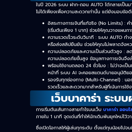
ในปี 2026 ระบบ ฝาก-ถอน AUTO ได้กลายเป็นมาต
ไม่ได้เพียงเพื่อความสะดวกเท่านั้น แต่ยังมอบข้อดี
อิสระทางการเงินที่แท้จริง (No Limits) : ค
(เริ่มต้นเพียง 1 บาท) ช่วยให้คุณวางแผนการ
ความรวดเร็วระดับวินาที : ระบบ AUTO ทำ
หรือส่งสลิปยืนยัน ช่วยให้คุณไม่พลาดจัง
ความปลอดภัยและความเป็นส่วนตัวสูง : ลด
ความปลอดภัยขั้นสูง ข้อมูลทางการเงินจึ
พร้อมใช้งานตลอด 24 ชั่วโมง : ไม่ว่าจะเ
หน้าที่ ระบบ AI จะคอยสแตนด์บายอนุมัติยอ
รองรับทุกช่องทาง (Multi-Channel) : นอก
รวดเร็วและสะดวกมากสำหรับผู้ที่เน้นการใช้ง
เว็บบาคาร่า ระบบฝ
การเริ่มต้นเส้นทางสายกำไรบนเว็บ
บาคาร่า ออนไล
ภายใน 1 นาที จุดเด่นที่ทำให้นักเดิมพันยุคใหม่ไว
ซึ่งเปิดโอกาสให้ผู้เล่นทุกระดับ ตั้งแต่ทุนน้อย