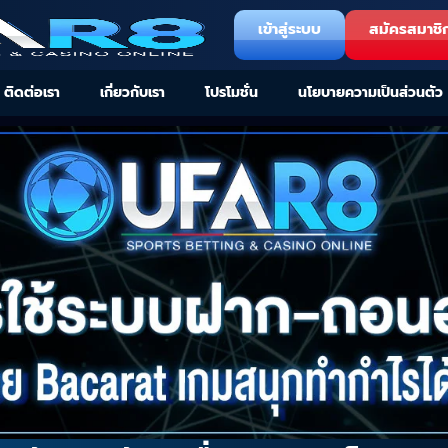
เข้าสู่ระบบ
สมัครสมาชิ
ติดต่อเรา
เกี่ยวกับเรา
โปรโมชั่น
นโยบายความเป็นส่วนตัว