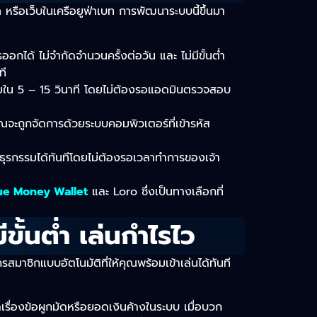
า
หรือเว็บในเครือยูฟ่าเบท การพัฒนาระบบนี้ขึ้นมา
กได้ ไม่จำกัดจำนวนครั้งต่อวัน และ ไม่มีขั้นต่ำ
ที
ยใน 5 – 15 วินาที โดยไม่ต้องรอแอดมินตรวจสอบ
จะถูกจัดการด้วยระบบคอมพิวเตอร์ที่เข้ารหัส
ธุรกรรมได้ทันทีโดยไม่ต้องรอเวลาทำการของเจ้า
ue Money Wallet
และ Loro ซึ่งเป็นทางเลือกที่
ขั้นต่ำ เล่นกำไรไว
รสมาชิกแบบอัตโนมัติที่ให้คุณพร้อมเข้าเล่นได้ทันที
ลเรื่องข้อผูกมัดหรือยอดเงินค้างในระบบ เมื่อบวก