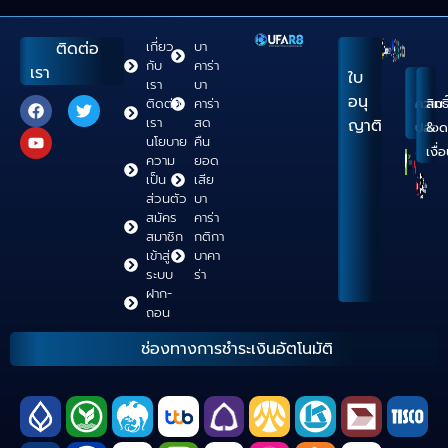
ติดต่อ
เกี่ยว
บา
กับ
คาร่า
เรา
ใบ
เรา
บา
อนุ
ติดต่อ
คาร่า
ความ
สิทธิ
เรา
สด
ญาติ
ปลอด
&
นโยบาย
คืน
เงื่
ความ
ยอด
เป็น
เสีย
ส่วนตัว
บา
สมัคร
คาร่า
สมาชิก
กติกา
เข้าสู่
บาคา
ระบบ
ร่า
ฝาก-
ถอน
ช่องทางการชำระเงินอัตโนมัติ