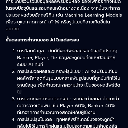
การ เก็บรวบรวมข้อมูลผลลัพธ์ย้อนหลัง ของไพ่ที่ออกทั้งหมด
ในรอบปัจจุบันและรอบก่อนหน้าอย่างต่อเนื่อง จากนั้นจะทำการ
ประมวลผลด้วยอัลกอริทึม เช่น Machine Learning Models
เพื่อระบุและคาดการณ์ เค้าไพ่ หรือรูปแบบที่อาจเกิดขึ้นใน
อนาคต
ขั้นตอนการทำงานของ AI ในแต่ละรอบ
การป้อนข้อมูล : ทันทีที่ผลลัพธ์ของรอบปัจจุบันปรากฏ
Banker, Player, Tie ข้อมูลจะถูกบันทึกและป้อนเข้าสู่
ระบบ AI ทันที
การประมวลผลและวิเคราะห์รูปแบบ : AI จะเปรียบเทียบ
ผลลัพธ์ล่าสุดกับรูปแบบหลายพันรูปแบบที่ถูกบันทึกไว้ใน
ฐานข้อมูล เพื่อคำนวณหาความน่าจะเป็นของผลลัพธ์ถัด
ไป
การแสดงผลการคาดการณ์ : ระบบจะนำเสนอ คำแนะนำ
ในการวางเดิมพัน เช่น Player 60%, Banker 40%
ที่มาจากการคำนวณทางสถิติให้กับผู้ใช้งาน
การปรับปรุงโมเดล : ทุกผลลัพธ์ที่เกิดขึ้นจริงจะถูกนำ
กลับไปใช้ในการฝึกฝนและปรับปรุงความแม่นยำของอัล