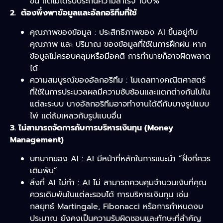
ขึ้น แต่ไม่ได้รับประกันความสำเร็จ 100%
2. ต้องพึ่งพาข้อมูลและอัลกอริทึมที่ใช้
คุณภาพของข้อมูล : ประสิทธิภาพของ AI ขึ้นอยู่กับ
คุณภาพ และ ปริมาณ ของข้อมูลที่ใช้ในการฝึกฝน หาก
ข้อมูลไม่ครอบคลุมหรือมีอคติ การทำนายก็อาจผิดพลาด
ได้
ความสมบูรณ์ของอัลกอริทึม : โมเดลทางคณิตศาสตร์
ที่ใช้ในการประมวลผลมีความซับซ้อนและแตกต่างกันไปใน
แต่ละระบบ บางอัลกอริทึมอาจทำงานได้ดีกับบางรูปแบบ
ไพ่ แต่ล้มเหลวกับรูปแบบอื่น
3. ไม่สามารถจัดการกับการบริหารเงินทุน (Money
Management)
บทบาทของ AI : AI มีหน้าที่หลักในการแนะนำ “ฝั่งที่ควร
เดิมพัน”
สิ่งที่ AI ไม่ทำ : AI ไม่ สามารถควบคุมจำนวนเงินที่คุณ
ควรเดิมพันในแต่ละรอบได้ การบริหารเงินทุน เช่น
กลยุทธ์ Martingale, Fibonacci หรือการกำหนดงบ
ประมาณ ยังคงเป็นความรับผิดชอบและทักษะที่สำคัญ