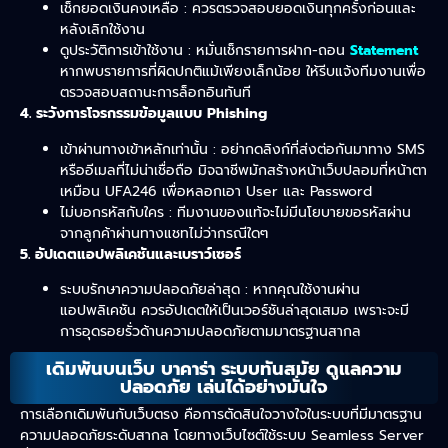
เช็กยอดเงินคงเหลือ : ควรตรวจสอบยอดเงินทุกครั้งก่อนและ
หลังเลิกใช้งาน
ดูประวัติการเข้าใช้งาน : หมั่นเช็กรายการฝาก-ถอน
Statement
หากพบรายการที่ผิดปกติแม้เพียงเล็กน้อย ให้รีบแจ้งทีมงานเพื่อ
ตรวจสอบสถานะการล็อกอินทันที
4. ระวังการโจรกรรมข้อมูลแบบ Phishing
เข้าผ่านทางเข้าหลักเท่านั้น : อย่ากดลิงก์ที่ส่งต่อกันมาทาง SMS
หรืออีเมลที่ไม่น่าเชื่อถือ มิจฉาชีพมักสร้างหน้าเว็บปลอมที่หน้าตา
เหมือน UFA246 เพื่อหลอกเอา User และ Password
ไม่บอกรหัสกับใคร : ทีมงานของแท้จะไม่มีนโยบายขอรหัสผ่าน
จากลูกค้าผ่านทางแชทไม่ว่ากรณีใดๆ
5. อัปเดตแอปพลิเคชันและเบราว์เซอร์
ระบบรักษาความปลอดภัยล่าสุด : หากคุณใช้งานผ่าน
แอปพลิเคชัน ควรอัปเดตให้เป็นเวอร์ชันล่าสุดเสมอ เพราะจะมี
การอุดรอยรั่วด้านความปลอดภัยตามมาตรฐานสากล
เดิมพันบนเว็บ บาคาร่า ระบบทันสมัย ดูแลความ
ปลอดภัย เล่นได้อย่างมั่นใจ
การเลือกเดิมพันกับเว็บตรง
คือการตัดสินใจวางใจในระบบที่มีมาตรฐาน
ความปลอดภัยระดับสากล โดยทางเว็บไซต์ใช้ระบบ Seamless Server