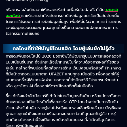
หรือการส่งลิงก์หลอกให้กรอกรหัสผ่านเพื่อรับโบนัสฟรี ที่เว็บ
บาคาร่า
ออนไลน์
เราให้ความสำคัญกับการปกป้องข้อมูลสมาชิกเป็นอันดับหนึ่ง
โดยการใช้ระบบการเข้ารหัสข้อมูลขั้นสูง เพื่อให้มั่นใจว่าทุกการทำรายการ
และข้อมูลส่วนตัวของคุณจะถูกเก็บเป็นความลับและปลอดภัยจากการ
โจรกรรมทางไซเบอร์
กลโกงที่ทำให้บัญชีโดนแฮ็ก โดยผู้เล่นมักไม่รู้ตัว
การเดิมพันออนไลน์ปี 2026 มิจฉาชีพได้พัฒนารูปแบบการหลอกลวงที่
แนบเนียนขึ้นมาก ซึ่งมักจะเล็งเป้าหมายไปที่ความต้องการผลกำไรของ
ผู้เล่น กลโกงที่พบบ่อยที่สุดคือการสร้าง เว็บปลอมหรือลิงก์ Phishing
ที่มีหน้าตาถอดแบบมาจาก UFABET
แทบทุกระเบียดนิ้ว เพื่อหลอกให้ผู้
เล่นกรอกชื่อผู้ใช้และรหัสผ่าน นอกจากนี้ยังมีกลวิธี โปรแกรมช่วยเล่น
หรือ สูตรโกง AI ที่หลอกให้ดาวน์โหลดติดตั้งในมือถือ
ซึ่งแท้จริงแล้วคือมัลแวร์ที่เข้าไปขโมยข้อมูลหลังบ้าน หรือแม้กระทั่งการ
ทักแชทปลอมเป็นเจ้าหน้าที่เพื่อขอรหัส OTP โดยอ้างว่าเป็นการยืนยัน
ตัวตนเพื่อรับโบนัส หากผู้เล่นไม่ระวังและหลงเชื่อเพียงชั่ววูบ บัญชีของ
คุณอาจถูกเข้าถึงและถอนเงินออกจนหมดก่อนที่คุณจะทันรู้ตัว การรู้
เท่าทันกลโกงเหล่านี้จึงเป็นเกราะป้องกันด่านแรกที่สำคัญที่สุดในการ
รักษาทรัพย์สินของคุณ