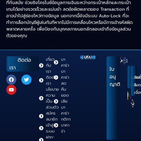
ที่ทันสมัย ช่วยซิงโครไนซ์ข้อมูลการเงินระหว่างกระเป๋าหลักและกระเป๋า
เกมได้อย่างรวดเร็วและแม่นยำ ลดข้อผิดพลาดของ Transaction ที่
อาจนำไปสู่ช่องโหว่ทางข้อมูล นอกจากนี้ยังมีระบบ Auto-Lock ที่จะ
ทำการล็อกบัญชีผู้เล่นทันทีหากไม่มีการเคลื่อนไหวหรือมีการเข้ารหัสผิด
พลาดหลายครั้ง เพื่อป้องกันบุคคลภายนอกลักลอบเข้าถึงข้อมูลส่วน
ตัวของคุณ
ติดต่อ
เกี่ยว
บา
กับ
คาร่า
เรา
ใบ
เรา
บา
อนุ
ติดต่อ
คาร่า
ความ
สิทธิ
เรา
สด
ญาติ
ปลอด
&
นโยบาย
คืน
เงื่
ความ
ยอด
เป็น
เสีย
ส่วนตัว
บา
สมัคร
คาร่า
สมาชิก
กติกา
เข้าสู่
บาคา
ระบบ
ร่า
ฝาก-