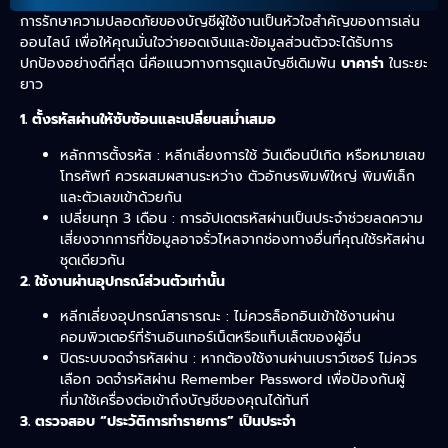
การรักษาความปลอดภัยของบัญชีผู้ใช้งานเป็นหัวใจสำคัญของการเล่น
ออนไลน์ เพื่อให้คุณมั่นใจว่ายอดเงินและข้อมูลส่วนตัวจะได้รับการ
ปกป้องอย่างดีที่สุด นี่คือแนวทางการดูแลบัญชีเดิมพัน
บาคาร่า
ในระยะ
ยาว
1. ตั้งรหัสผ่านให้ซับซ้อนและเปลี่ยนสม่ำเสมอ
หลักการตั้งรหัส : หลีกเลี่ยงการใช้ วันเดือนปีเกิด หรือหมายเลข
โทรศัพท์ ควรผสมผสานระหว่าง ตัวอักษรพิมพ์ใหญ่ พิมพ์เล็ก
และตัวเลขเข้าด้วยกัน
เปลี่ยนทุก 3 เดือน : การอัปเดตรหัสผ่านเป็นประจำช่วยลดความ
เสี่ยงจากการที่ข้อมูลอาจรั่วไหลจากช่องทางอื่นที่คุณใช้รหัสผ่าน
ชุดเดียวกัน
2. ใช้งานผ่านอุปกรณ์ส่วนตัวเท่านั้น
หลีกเลี่ยงอุปกรณ์สาธารณะ : ไม่ควรล็อกอินเข้าใช้งานผ่าน
คอมพิวเตอร์ที่ร้านอินเทอร์เน็ตหรือแท็บเล็ตของผู้อื่น
ปิดระบบจดจำรหัสผ่าน : หากต้องใช้งานผ่านเบราว์เซอร์ ไม่ควร
เลือก จดจำรหัสผ่าน Remember Password เพื่อป้องกันผู้
ที่มาใช้เครื่องต่อเข้าถึงบัญชีของคุณได้ทันที
3. ตรวจสอบ “ประวัติการทำรายการ” เป็นประจำ