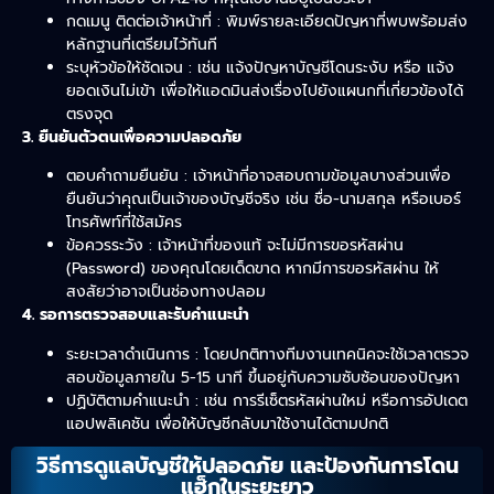
กดเมนู ติดต่อเจ้าหน้าที่ : พิมพ์รายละเอียดปัญหาที่พบพร้อมส่ง
หลักฐานที่เตรียมไว้ทันที
ระบุหัวข้อให้ชัดเจน : เช่น แจ้งปัญหาบัญชีโดนระงับ หรือ แจ้ง
ยอดเงินไม่เข้า เพื่อให้แอดมินส่งเรื่องไปยังแผนกที่เกี่ยวข้องได้
ตรงจุด
3. ยืนยันตัวตนเพื่อความปลอดภัย
ตอบคำถามยืนยัน : เจ้าหน้าที่อาจสอบถามข้อมูลบางส่วนเพื่อ
ยืนยันว่าคุณเป็นเจ้าของบัญชีจริง เช่น ชื่อ-นามสกุล หรือเบอร์
โทรศัพท์ที่ใช้สมัคร
ข้อควรระวัง : เจ้าหน้าที่ของแท้ จะไม่มีการขอรหัสผ่าน
(Password) ของคุณโดยเด็ดขาด หากมีการขอรหัสผ่าน ให้
สงสัยว่าอาจเป็นช่องทางปลอม
4. รอการตรวจสอบและรับคำแนะนำ
ระยะเวลาดำเนินการ : โดยปกติทางทีมงานเทคนิคจะใช้เวลาตรวจ
สอบข้อมูลภายใน 5-15 นาที ขึ้นอยู่กับความซับซ้อนของปัญหา
ปฏิบัติตามคำแนะนำ : เช่น การรีเซ็ตรหัสผ่านใหม่ หรือการอัปเดต
แอปพลิเคชัน เพื่อให้บัญชีกลับมาใช้งานได้ตามปกติ
วิธีการดูแลบัญชีให้ปลอดภัย และป้องกันการโดน
แฮ็กในระยะยาว