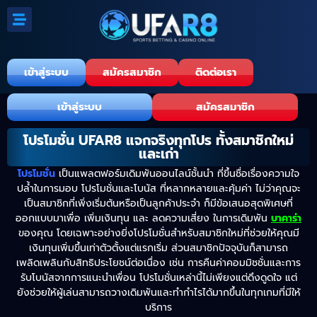
เข้าสู่ระบบ
สมัครสมาชิก
ติดต่อเรา
เข้าสู่ระบบ
สมัครสมาชิก
โปรโมชั่น UFAR8 แจกจริงทุกโปร ทั้งสมาชิกใหม่
และเก่า
โปรโมชั่น
เป็นแพลตฟอร์มเดิมพันออนไลน์ชั้นนำ ที่ขึ้นชื่อเรื่องความใจ
ปล้ำในการมอบ โปรโมชั่นและโบนัส ที่หลากหลายและคุ้มค่า ไม่ว่าคุณจะ
เป็นสมาชิกที่เพิ่งเริ่มต้นหรือเป็นลูกค้าประจำ ก็มีข้อเสนอสุดพิเศษที่
ออกแบบมาเพื่อ เพิ่มเงินทุน และ ลดความเสี่ยง ในการเดิมพัน
บาคาร่า
ของคุณ โดยเฉพาะอย่างยิ่งโปรโมชั่นสำหรับสมาชิกใหม่ที่ช่วยให้คุณมี
เงินทุนเพิ่มขึ้นเท่าตัวตั้งแต่แรกเริ่ม ส่วนสมาชิกปัจจุบันก็สามารถ
เพลิดเพลินกับสิทธิประโยชน์ต่อเนื่อง เช่น การคืนค่าคอมมิชชั่นและการ
รับโบนัสจากการแนะนำเพื่อน โปรโมชั่นเหล่านี้ไม่เพียงแต่ดึงดูดใจ แต่
ยังช่วยให้ผู้เล่นสามารถวางเดิมพันและทำกำไรได้มากขึ้นในทุกเกมที่มีให้
บริการ