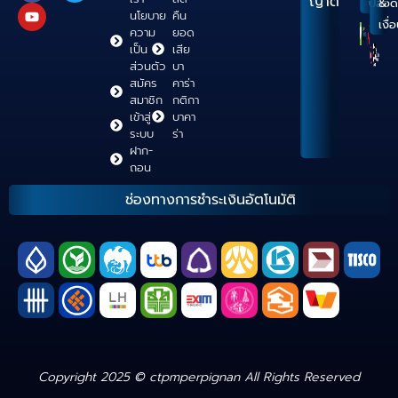
ญาติ
ปลอด
&
นโยบาย
คืน
เงื่
ความ
ยอด
เป็น
เสีย
ส่วนตัว
บา
สมัคร
คาร่า
สมาชิก
กติกา
เข้าสู่
บาคา
ระบบ
ร่า
ฝาก-
ถอน
ช่องทางการชำระเงินอัตโนมัติ
Copyright 2025 © ctpmperpignan All Rights Reserved