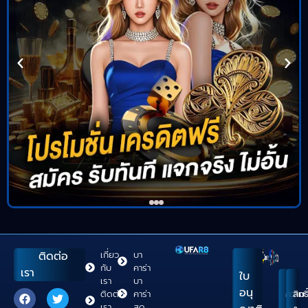
ติดต่อ
เกี่ยว
บา
กับ
คาร่า
เรา
ใบ
เรา
บา
อนุ
ติดต่อ
คาร่า
ความ
สิทธิ
เรา
สด