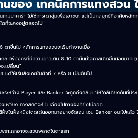
านของ เทคนิคการแทงสวน ใ
นเกมบาคาร่า ไม่ใช่การเดาสุ่มเพื่อเอาชนะ แต่เป็นกลยุทธ์ที่อาศัยหล
ไพ่ใดที่จะคงอยู่ตลอดไป
5-6 ตาขึ้นไป หลักการแทงสวนจะเริ่มทำงานเมื่อ
สากล ไพ่มังกรที่มีความยาวเกิน 8-10 ตานั้นมีโอกาสเกิดขึ้นน้อยมา
งจะเปลี่ยน”
 แต่ให้เริ่มสังเกตในตัวที่ 7 หรือ 8 เป็นต้นไป
ารชนะระหว่าง Player และ Banker จะถูกดึงกลับมาให้ใกล้เคียงกันที่
งเหวี่ยง ทางสถิติจะโน้มเอียงไปทางฝั่งที่ยังไม่ออก
สถิติฝั่งใดฝั่งหนึ่งโดดเด่นออกมาอย่างชัดเจน เช่น Banker ชนะไปแล้
น เพราะเราอาจจะสวนพลาดในตาแรก