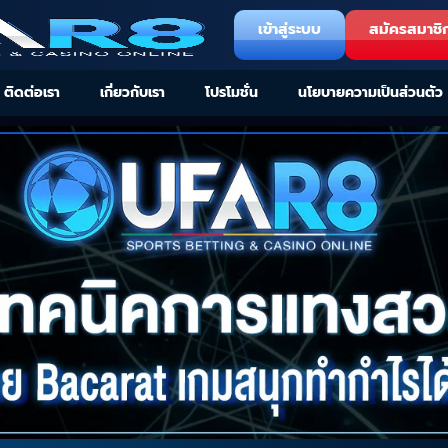
เข้าสู่ระบบ
สมัครสมาชิ
ติดต่อเรา
เกี่ยวกับเรา
โปรโมชั่น
นโยบายความเป็นส่วนตัว