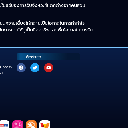
รียบในแง่ของการจับจังหวะที่แตกต่างจากคนส่วน
ปลี่ยนความเสี่ยงให้กลายเป็นโอกาสในการทำกำไร
ับการเล่นให้ดูเป็นมืออาชีพและเพิ่มโอกาสในการรับ
ติดต่อเรา
ยบาคาร่า
่า