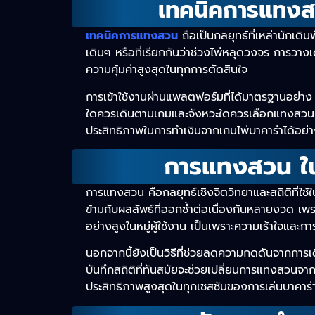
เทคนิคการแทงสว
เทคนิคการแทงสวน
ถือเป็นกลยุทธ์ที่เหล่านักเดิ
เดิมๆ หรือที่เรียกกันว่าช่วงไพ่หลุดวงจร การวา
ความคุ้มค่าสูงสุดในทุกการตัดสินใจ
การเข้าใช้งานผ่านแพลตฟอร์มที่ได้มาตรฐานอย่า
ใดควรเดินตามเกมและจังหวะใดควรเลือกแทงสวนเพื
ประสิทธิภาพในการทำเงินจากเกมไพ่บาคาร่าได้อย่า
การแทงสวน ในเ
การแทงสวน คือกลยุทธ์เชิงจิตวิทยาและสถิติที่ใช้
ข้ามกับผลลัพธ์ที่ออกซ้ำต่อเนื่องกันหลายงวด เพราะ
อย่างสูงในหมู่ผู้ใช้งาน เป็นเพราะความเร้าใจแล
นอกจากนี้ยังเป็นวิธีที่ช่วยลดความกดดันจากการเ
บันทึกสถิติที่ทันสมัยจะช่วยเปลี่ยนการแทงสวนจ
ประสิทธิภาพสูงสุดในทุกเซสชันของการเล่นบาคาร่