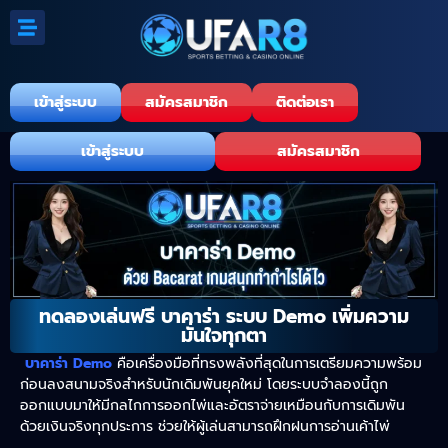
เข้าสู่ระบบ
สมัครสมาชิก
ติดต่อเรา
เข้าสู่ระบบ
สมัครสมาชิก
ทดลองเล่นฟรี บาคาร่า ระบบ Demo เพิ่มความ
มั่นใจทุกตา
บาคาร่า
Demo
คือเครื่องมือที่ทรงพลังที่สุดในการเตรียมความพร้อม
ก่อนลงสนามจริงสำหรับนักเดิมพันยุคใหม่ โดยระบบจำลองนี้ถูก
ออกแบบมาให้มีกลไกการออกไพ่และอัตราจ่ายเหมือนกับการเดิมพัน
ด้วยเงินจริงทุกประการ ช่วยให้ผู้เล่นสามารถฝึกฝนการอ่านเค้าไพ่