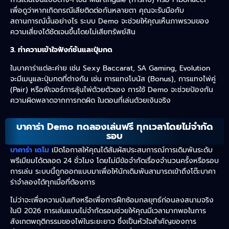
เพื่อดูว่าหากเกิดกรณีเสียติดต่อกันหลายตา คุณจะรับมือกับ
สถานการณ์นั้นอย่างไร ระบบ Demo จะช่วยให้คุณเห็นภาพรวมของ
ความเสี่ยงได้ชัดเจนขึ้นโดยไม่เสียทรัพย์สิน
3. ทำความเข้าใจฟังก์ชันและปุ่มกด
ในบาคาร่าแต่ละค่าย เช่น Sexy Baccarat, SA Gaming, Evolution
จะมีเมนูและปุ่มกดที่ต่างกัน เช่น การแทงโบนัส (Bonus), การแทงไพ่คู่
(Pair) หรือฟีเจอร์การลุ้นไพ่ด้วยตัวเอง การใช้ Demo จะช่วยป้องกัน
ความผิดพลาดจากการกดผิด ในตอนที่เล่นด้วยเงินจริง
บาคาร่า Demo ทดลองเล่นฟรี ทุกเวลาโดยไม่จำกัด
รอบ
บาคาร่า เดโม
เปิดโอกาสให้คุณได้สัมผัสประสบการณ์การเดิมพันระดับ
พรีเมียมได้ตลอด 24 ชั่วโมง โดยไม่มีข้อจำกัดเรื่องจำนวนครั้งหรือรอบ
การเล่น ระบบนี้ถูกออกแบบมาเพื่อให้นักเดิมพันสามารถเข้าถึงโต๊ะบาคา
ร่าจำลองได้ทุกเมื่อที่ต้องการ
ไม่ว่าจะเพื่อความบันเทิงหรือเพื่อการฝึกซ้อมกลยุทธ์ก่อนลงสนามจริง
ในปี 2026 การเล่นแบบไม่จำกัดรอบช่วยให้คุณมีเวลามากพอในการ
สังเกตพฤติกรรมของไพ่ในระยะยาว ซึ่งเป็นหัวใจสำคัญของการ