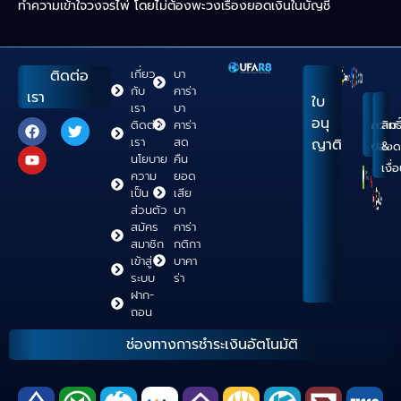
ทำความเข้าใจวงจรไพ่ โดยไม่ต้องพะวงเรื่องยอดเงินในบัญชี
ติดต่อ
เกี่ยว
บา
กับ
คาร่า
เรา
ใบ
เรา
บา
อนุ
ติดต่อ
คาร่า
ความ
สิทธิ
เรา
สด
ญาติ
ปลอด
&
นโยบาย
คืน
เงื่
ความ
ยอด
เป็น
เสีย
ส่วนตัว
บา
สมัคร
คาร่า
สมาชิก
กติกา
เข้าสู่
บาคา
ระบบ
ร่า
ฝาก-
ถอน
ช่องทางการชำระเงินอัตโนมัติ