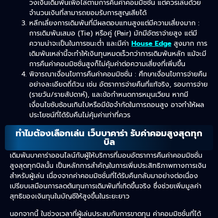
วงเงินเดิมพันเพื่อไล่ตามการคืนค่าคอมมิชชั่น แต่ควรเล่นด้วย
จำนวนเงินที่สามารถยอมรับการสูญเสียได้
หลีกเลี่ยงการเดิมพันที่มีผลตอบแทนสูงแต่มีความเสี่ยงมาก :
การเดิมพันเสมอ (Tie) หรือคู่ (Pair) มักมีอัตราจ่ายสูง แต่มี
ความน่าจะเป็นในการชนะต่ำ และมีค่า
House Edge
สูงมาก การ
เดิมพันเหล่านี้จะทำให้เงินทุนหมดเร็วกว่าการเดิมพันหลัก แม้จะมี
การคืนค่าคอมมิชชั่นสูงก็ไม่คุ้มค่าต่อความเสี่ยงที่เพิ่มขึ้น
พิจารณาเงื่อนไขการคืนค่าคอมมิชชั่น : ศึกษาเงื่อนไขการจ่ายคืน
อย่างละเอียดถี่ถ้วน เช่น อัตราการจ่ายคืนที่แท้จริง, รอบการจ่าย
(รายวัน/รายสัปดาห์), และข้อกำหนดการหมุนเวียน หากมี
เงื่อนไขซับซ้อนเกินไปหรือมีข้อจำกัดในการถอนสูง อาจทำให้ผล
ประโยชน์ที่ได้รับคืนไม่คุ้มค่าเท่าที่ควร
ทำไมต้องเลือกเล่น เว็บบาคาร่า รับค่าคอมสูงสุดทุก
บิล
เดิมพันบาคาร่าออนไลน์กับผู้ให้บริการที่มอบอัตราการคืนค่าคอมมิชชั่น
สูงสุดทุกบิลนั้น เป็นหลักการสำคัญในการเพิ่มประสิทธิภาพทางการเงิน
สำหรับผู้เล่น เนื่องจากค่าคอมมิชชั่นที่ได้รับคืนกลับมาอย่างต่อเนื่อง
เปรียบเสมือนการลดต้นทุนการเดิมพันที่เกิดขึ้นจริง ซึ่งช่วยเพิ่มมูลค่า
สุทธิของเงินทุนในบัญชีให้สูงขึ้นในระยะยาว
นอกจากนี้ ในช่วงเวลาที่ผู้เล่นประสบกับการขาดทุน ค่าคอมมิชชั่นที่ได้