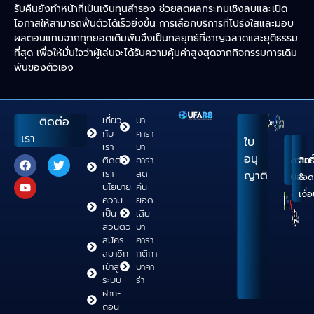
รับคืนยังทำหน้าที่เป็นเงินทุนสำรอง ช่วยลดผลกระทบเชิงลบและเปิด
โอกาสให้สามารถฟื้นตัวได้เร็วยิ่งขึ้น การเลือกบริการที่โปร่งใสและมอบ
ผลตอบแทนจากทุกยอดเดิมพันจึงเป็นกลยุทธ์ที่ชาญฉลาดและยุติธรรม
ที่สุด เพื่อให้มั่นใจว่าผู้เล่นจะได้รับความคุ้มค่าสูงสุดจากกิจกรรมการเดิม
พันของตัวเอง
ติดต่อ
เกี่ยว
บา
กับ
คาร่า
เรา
ใบ
เรา
บา
อนุ
ติดต่อ
คาร่า
ความ
สิทธิ
เรา
สด
ญาติ
ปลอด
&
นโยบาย
คืน
เงื่
ความ
ยอด
เป็น
เสีย
ส่วนตัว
บา
สมัคร
คาร่า
สมาชิก
กติกา
เข้าสู่
บาคา
ระบบ
ร่า
ฝาก-
ถอน