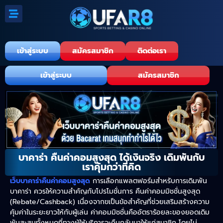
เข้าสู่ระบบ
สมัครสมาชิก
ติดต่อเรา
เข้าสู่ระบบ
สมัครสมาชิก
บาคาร่า คืนค่าคอมสูงสุด ได้เงินจริง เดิมพันกับ
เราคุ้มกว่าที่คิด
เว็บบาคาร่าคืนค่าคอมสูงสุด
การเลือกแพลตฟอร์มสำหรับการเดิมพัน
บาคาร่า ควรให้ความสำคัญกับโปรโมชั่นการ คืนค่าคอมมิชชั่นสูงสุด
(Rebate/Cashback) เนื่องจากฃเป็นข้อสำคัญที่ช่วยเสริมสร้างความ
คุ้มค่าในระยะยาวให้กับผู้เล่น ค่าคอมมิชชั่นคืออัตราร้อยละของยอดเดิม
พันสะสมทั้งหมดที่ทางผู้ให้บริการจะคืนกลับมาให้แก่สมาชิก โดยไม่