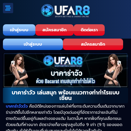
เข้าสู่ระบบ
สมัครสมาชิก
ติดต่อเรา
เข้าสู่ระบบ
สมัครสมาชิก
บาคาร่าวัว เล่นสนุก พร้อมแนวทางทำกำไรแบบ
เซียน
บาคาร่าวัววัว
คือมิติใหม่ของการเล่นไพ่ที่ยกระดับความตื่นเต้นจากบาคา
ร่าปกติขึ้นไปอีกหลายเท่าตัว โดยมีจุดเด่นอยู่ที่อัตราการจ่ายเงินที่ไม่
ตายตัวแต่ขึ้นอยู่กับผลต่างของแต้ม ในตานั้นๆ หากฝั่งที่คุณเลือกชนะ
ด้วยแต้มที่ห่างมาก อัตราจ่ายก็อาจพุ่งสูงไปถึง 9 เท่า (9:1) ของยอด
เดิมพัน ทำให้เป็นเกมที่เล่นสนุกและทำกำไรได้รวดเร็วทันใจ