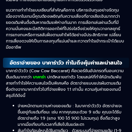
แนวทางทำกำไรแบบเซียนที่สำคัญคือการ บริหารเงินทุนอย่างรัดกุม
เนื่องจากในเกมนี้คุณต้องเผชิญกับความเสี่ยงที่อาจเสียเงินมากกว่า
ยอดเดิมพันตั้งต้นหากแต้มแพ้ห่างกันมาก การเลือกเล่นผ่านเว็บที่มี
ความมั่นคงและมีสถิติการออกไพ่ที่โปร่งใสจึงช่วยให้คุณวางกลยุทธ์
การแทงทบหรือการสลับฝั่งตามเค้าไพ่ได้อย่างมีประสิทธิภาพ เปลี่ยน
การเสี่ยงดวงให้เป็นการลงทุนที่แม่นยำและกวาดกำไรเข้ากระเป๋าได้แบบ
มืออาชีพ
อัตราจ่ายของ บาคาร่าวัว ทำไมถึงคุ้มค่าและน่าสนใจ
บาคาร่าวัววัว (Cow Cow Baccarat) คือเวอร์ชันอัปเกรดที่มอบความ
ตื่นเต้นมากกว่า
บาคาร่า
ปกติหลายเท่าตัว โดยเสน่ห์ที่ทำให้นักเดิมพัน
สายทำกำไรให้ความสนใจเป็นพิเศษคือ อัตราจ่ายแบบแปรผันตามแต้ม
ซึ่งต่างจากบาคาร่าทั่วไปที่จ่ายเพียง 1:1 เท่านั้น ความคุ้มค่าของเกมนี้
สรุปได้ดังนี้
จ่ายหนักตามความห่างของแต้ม : ในบาคาร่าวัววัว อัตราจ่ายจะ
ขึ้นอยู่กับแต้มที่ชนะ เช่น หากคุณชนะด้วย 9 แต้ม คุณจะได้รับ
อัตราจ่ายถึง 1:9 (แทง 100 ได้ 900 ไม่รวมทุน) ซึ่งถือว่าสูง
มากเมื่อเทียบกับเวลาที่เสียไปในแต่ละตา
ลุ้นกำไรก้อนใหญ่ได้ในตาเดียว : ด้วยระบบที่จ่ายตามแต้ม (1-9